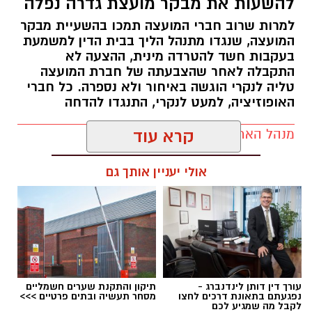
להשעות את מבקר מועצת גדרה נפלה
למרות שרוב חברי המועצה תמכו בהשעיית מבקר
המועצה, שנגדו מתנהל הליך בבית הדין למשמעת
בעקבות חשד להטרדה מינית, ההצעה לא
התקבלה לאחר שהצבעתה של חברת המועצה
טליה לנקרי הוגשה באיחור ולא נספרה. כל חברי
האופוזיציה, למעט לנקרי, התנגדו להדחה
מנהל האתר / 17:29 06.08.26
קרא עוד
אולי יעניין אותך גם
תגים:
מועצה מקומית גדרה
,
הדחת מבקר המועצה
המקומית גדרה
עורך דין דותן לינדנברג -
תיקון והתקנת שערים חשמליים
נפגעתם בתאונת דרכים לחצו
מסחר תעשיה ובתים פרטיים >>>
לקבל מה שמגיע לכם