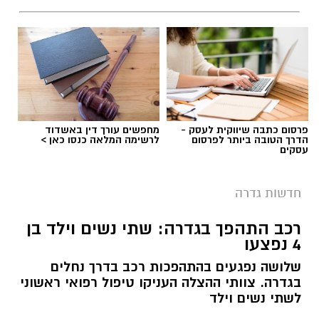
פרסום כתבה שיווקית לעסק -
מחפשים עורך דין באשדוד
הדרך הטובה ביותר לפרסום
לרשימה המלאה כנסו כאן >
עסקים
חדשות גדרה
בניין המועצה המקומית גדרה
ההצעה להשעות את מבקר מועצת גדרה, שנגדו
רכב התהפך בגדרה: שתי נשים וילד בן
4 נפצעו
מתנהל הליך בבית הדין למשמעת בעקבות חשד
להטרדה מינית, נפלה היום (חמישי), למרות שרוב
שלושה נפגעים בהתהפכות רכב בדרך נחלים
בגדרה. צוותי ההצלה העניקו טיפול רפואי ראשוני
חברי המועצה תמכו בהדחתו.
לשתי נשים וילד
במהלך ההצבעה תמכו 10 חברי מועצה בהשעיית