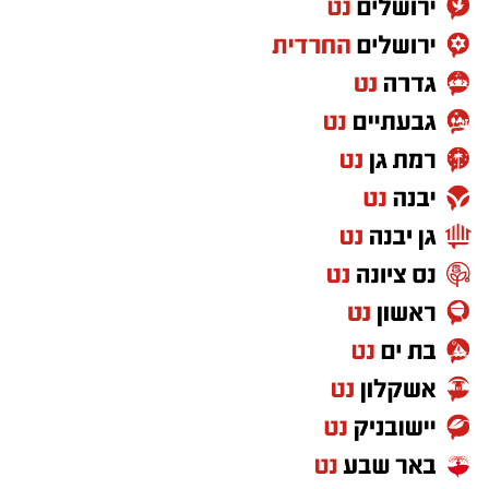
בוצעה
הערכה פרטנית לכל מצלמה ומצלמה
, תוך
בחינת מאפייני הדרך שבה היא מוצבת, היקפי
התנועה באזור, נתוני תאונות הדרכים, מספר
הנפגעים ומאפייני הסיכון בכל מקטע.
בתום הבדיקה החליט ראש אגף התנועה, ניצב חיים
שמואלי, לעדכן את ספי האכיפה בהתאם לניתוח
שנערך ולתנאי הדרך בפועל. במשטרה מסבירים כי
המטרה היא למקד את האכיפה במיוחד במקומות
שבהם קיימת סכנה מוגברת למשתמשי הדרך.
מה שלא נמסר לציבור הוא הנתון שמעניין נהגים
רבים במיוחד: מהם ספי האכיפה החדשים.
במשטרה לא מפרטים באיזו חריגה מהמהירות
המותרת תופעל כל מצלמה, וגם לא מציינים בכמה
משתנים הספים לעומת המצב הקיים.