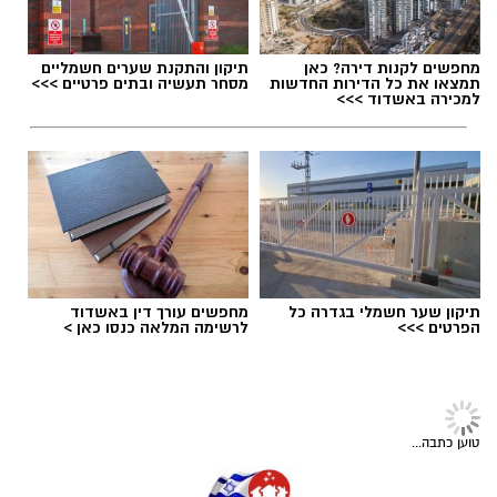
יש לכם מידע חשוב שטרם נחשף? צילומים מאירוע
תגים:
מצלמות מהירות
,
עדכון סף האכיפה במצלמות
מחפשים לקנות דירה? כאן
תיקון והתקנת שערים חשמליים
חדשותי? מצאתם טעות בכתבה? נשמח שתשתפו
מהירות
תמצאו את כל הדירות החדשות
מסחר תעשיה ובתים פרטיים >>>
אותנו
למכירה באשדוד >>>
תיקון שער חשמלי בגדרה כל
מחפשים עורך דין באשדוד
הפרטים >>>
לרשימה המלאה כנסו כאן >
טוען כתבה...