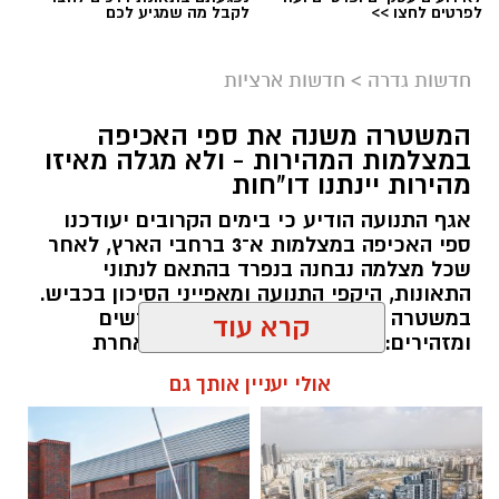
לפרטים לחצו >>
לקבל מה שמגיע לכם
אילוסטרציה
המועצה המקומית גדרה הודיעה הערב (ראשון) על
חדשות גדרה
>
חדשות ארציות
דחיית אירוע
"קמפינגדרה"
, שהיה אמור להתקיים
המשטרה משנה את ספי האכיפה
השבוע, זאת בשל עומס החום הכבד הצפוי.
במצלמות המהירות - ולא מגלה מאיזו
מהירות יינתנו דו"חות
האירוע, שעליו פרסמנו לקראת קיומו, תוכנן להציע
אגף התנועה הודיע כי בימים הקרובים יעודכנו
לתושבי גדרה חוויית קמפינג משפחתית במסגרת
ספי האכיפה במצלמות א־3 ברחבי הארץ, לאחר
אירועי הקיץ ביישוב.
שכל מצלמה נבחנה בנפרד בהתאם לנתוני
התאונות, היקפי התנועה ומאפייני הסיכון בכביש.
אלא שבעקבות התחזית והטמפרטורות הגבוהות
במשטרה לא חושפים את הספים החדשים
הצפויות השבוע, הוחלט שלא לקיים את האירוע
ומזהירים: "סעו במהירות המותרת – אחרת
במועד המתוכנן ולדחותו.
תתועדו והדו"ח יישלח ישירות אליכם"
קרא עוד
מהמועצה המקומית גדרה נמסר כי
מועד חדש
עופר אשטוקר / 17:26 09.08.26
אולי יעניין אותך גם
לאירוע יפורסם בהקדם
, וכי התושבים מתבקשים
לעקוב אחר העדכונים.