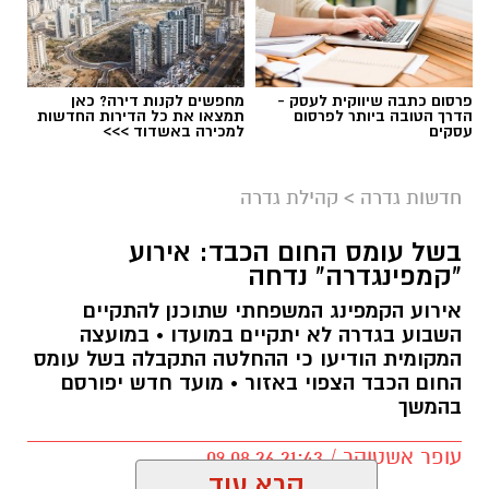
פרסום כתבה שיווקית לעסק -
מחפשים לקנות דירה? כאן
הדרך הטובה ביותר לפרסום
תמצאו את כל הדירות החדשות
עסקים
למכירה באשדוד >>>
חדשות גדרה
>
קהילת גדרה
בשל עומס החום הכבד: אירוע
"קמפינגדרה" נדחה
אירוע הקמפינג המשפחתי שתוכנן להתקיים
השבוע בגדרה לא יתקיים במועדו • במועצה
המקומית הודיעו כי ההחלטה התקבלה בשל עומס
החום הכבד הצפוי באזור • מועד חדש יפורסם
בהמשך
עופר אשטוקר / 21:43 09.08.26
קרא עוד