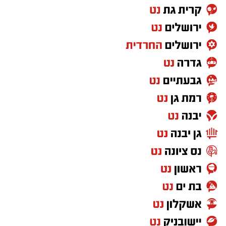
STRAIGHTENING
Protein Mineral Premium Pre Treatment
Shampoo
בנוסף, נמצא כי המוצר
HYDRO KERATIN PRO
HAIR STRAIGHTENING GEL
, שאף הוא אינו רשום
במאגרי משרד הבריאות, מסומן כמכיל
חומצה
גליאוקסילית
– רכיב האסור לשימוש בתכשירים
להחלקת שיער בישראל.
במשרד הבריאות מסבירים כי קיים קשר סיבתי בין
שימוש במוצרי החלקת שיער המכילים חומצה
גליאוקסילית לבין תופעות לוואי חמורות, ובהן
מקרים של
כשל כלייתי
שדווחו למשרד.
עוד נמסר כי בבדיקה שערכה המחלקה לתמרוקים
מול היצרן הרשום במאגר, חברת "תלתל", התברר