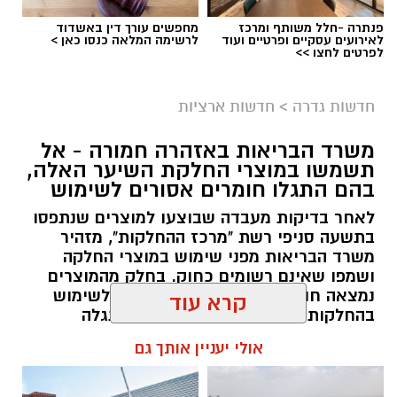
פנתרה -חלל משותף ומרכז
מחפשים עורך דין באשדוד
לאירועים עסקיים ופרטיים ועוד
לרשימה המלאה כנסו כאן >
לפרטים לחצו >>
גיוס
במסגרת התפקיד יידרש המועמד להוביל את תחום
חדשות גדרה
>
חדשות ארציות
החינוך וההדרכה במוזיאון, לנהל ולהוביל צוות
משרד הבריאות באזהרה חמורה - אל
מקצועי, לפתח תוכניות חינוכיות, ליצור אירועי תוכן
תשמשו במוצרי החלקת השיער האלה,
ופרויקטים ייחודיים ולעבוד מול קהלים מגוונים, תוך
בהם התגלו חומרים אסורים לשימוש
חיבור בין עולם התרבות, החינוך והקהילה.
לאחר בדיקות מעבדה שבוצעו למוצרים שנתפסו
בתשעה סניפי רשת "מרכז ההחלקות", מזהיר
בין דרישות התפקיד:
משרד הבריאות מפני שימוש במוצרי החלקה
ושמפו שאינם רשומים כחוק. בחלק מהמוצרים
תואר אקדמי המוכר על ידי המועצה להשכלה
נמצאה חומצה גליאוקסילית האסורה לשימוש
בהחלקות שיער, ובמוצרים נוספים התגלה
גבוהה.
פורמאלדהיד - חומר המוגדר כמסרטן
קרא עוד
ניסיון בפיתוח הדרכה ועמידה מול קהל.
ניסיון ויכולת בניהול והובלת צוות.
מנהל האתר / 08:34 07.08.26
אולי יעניין אותך גם
יכולת לפיתוח והפקת פרויקטים מיוחדים