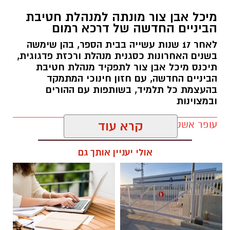
בצעד חריג ויוצא דופן התבקשו חברי מליאת
מיכל אבן צור מונתה למנהלת חטיבת
המועצה המקומית גדרה התבקשו באמצעות דואר
הביניים החדשה של דרכא רמום
אלקטרוני האם להשעות את מבקר המועצה, נגדו
לאחר 17 שנות עשייה בבית הספר, בהן שימשה
הוגשה תובענה לבית הדין למשמעת של עובדי
בשנים האחרונות כסגנית מנהלת ורכזת פדגוגית,
הרשויות המקומיות בעקבות תלונות על הטרדה
תיכנס מיכל אבן צור לתפקיד מנהלת חטיבת
מינית.
הביניים החדשה, עם חזון חינוכי המתמקד
בהעצמת כל תלמיד, בשותפות עם ההורים
במסגרת ההליך, כל 15 חברי המליאה קיבלו פנייה
ובמצוינות
רשמית ובה התבקשו להשיב בדואר אלקטרוני האם
עופר אשטוקר / 21:10 05.08.26
קרא עוד
הם תומכים או מתנגדים להשעיית המבקר. המועד
האחרון למתן תשובה נקבע להיום (חמישי 6.8).
אולי יעניין אותך גם
המהלך מגיע לאחר שהמועצה הגישה לבית הדין
למשמעת תובענה נגד המבקר. בניגוד לעובדי רשות
רגילים, שאותם ניתן לבקש להשעות במסגרת
תגים:
חטיבת הביניים דרכא רמון
ההליך המשמעתי, מעמדו הסטטוטורי של מבקר
הרשות שונה, והחוק מחייב החלטה של מליאת