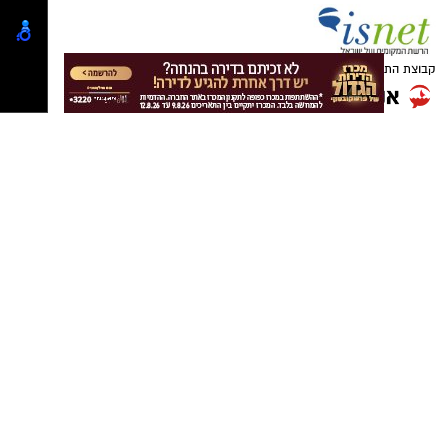
elda@isnet.co.il
לפרסום באתר : 050-7870908
התומכים מזכירים כי ניתן להצביע עד 10 פעמים
מכל מכשיר באמצעות אפליקציית mako, ומעודדים
את הציבור להיערך מראש ולהשתמש בכל
קבוצת התקשורת ומקומוני הרשת:
המכשירים הזמינים בבית כדי להגדיל את מספר
ההצבעות.
יש לכם מידע חשוב שטרם נחשף? צילומים מאירוע
חדשותי? מצאתם טעות בכתבה? נשמח שתשתפו
אותנו