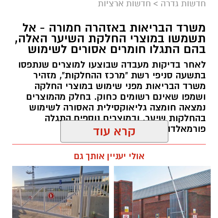
במסגרת התפקיד יידרש המועמד להוביל את תחום
חדשות גדרה
>
חדשות ארציות
החינוך וההדרכה במוזיאון, לנהל ולהוביל צוות
משרד הבריאות באזהרה חמורה - אל
מקצועי, לפתח תוכניות חינוכיות, ליצור אירועי תוכן
תשמשו במוצרי החלקת השיער האלה,
ופרויקטים ייחודיים ולעבוד מול קהלים מגוונים, תוך
בהם התגלו חומרים אסורים לשימוש
חיבור בין עולם התרבות, החינוך והקהילה.
לאחר בדיקות מעבדה שבוצעו למוצרים שנתפסו
בתשעה סניפי רשת "מרכז ההחלקות", מזהיר
בין דרישות התפקיד:
משרד הבריאות מפני שימוש במוצרי החלקה
ושמפו שאינם רשומים כחוק. בחלק מהמוצרים
תואר אקדמי המוכר על ידי המועצה להשכלה
נמצאה חומצה גליאוקסילית האסורה לשימוש
בהחלקות שיער, ובמוצרים נוספים התגלה
גבוהה.
פורמאלדהיד - חומר המוגדר כמסרטן
קרא עוד
ניסיון בפיתוח הדרכה ועמידה מול קהל.
ניסיון ויכולת בניהול והובלת צוות.
מנהל האתר / 08:34 07.08.26
אולי יעניין אותך גם
יכולת לפיתוח והפקת פרויקטים מיוחדים
ואירועי תוכן.
חשיבה עצמאית ורב־תחומית.
יחסי אנוש מצוינים, יוזמה ויצירתיות.