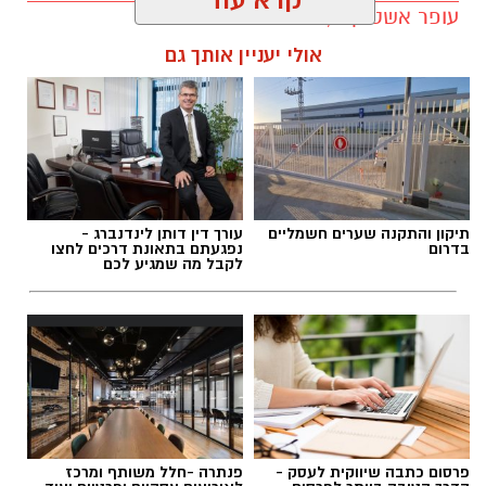
יש לכם מידע חשוב שטרם נחשף? צילומים מאירוע
עופר אשטוקר / 10:59 06.08.26
חדשותי? מצאתם טעות בכתבה? נשמח שתשתפו
קרא עוד
אותנו
אולי יעניין אותך גם
תגים:
מועצה מקומית גדרה
,
חשד להטרדה מינית
בגדרה
תיקון והתקנה שערים חשמליים
עורך דין דותן לינדנברג -
בדרום
נפגעתם בתאונת דרכים לחצו
לקבל מה שמגיע לכם