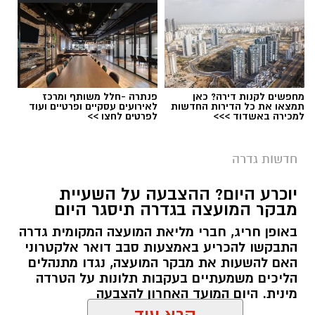
צילום: דוברות איחוד הצלה
מחפשים לקנות דירה? כאן
פנתרה -חלל משותף ומרכז
תמצאו את כל הדירות החדשות
לאירועים עסקיים ופרטיים ועוד
למכירה באשדוד >>>
לפרטים לחצו >>
תאונת דרכים אירעה היום ברחוב דרך נחלים
בגדרה, כאשר רכב התהפך על צידו.
חדשות גדרה
צוותי הרפואה של איחוד הצלה העניקו טיפול רפואי
יוכרע היום? ההצבעה על השעיית
בזירה לשלושה נפגעים – שתי נשים בנות 30 ו-15
מבקר המועצה בגדרה תיסגר היום
וילד בן 4 – שנפצעו באורח קל.
באופן חריג, חברי מליאת המועצה המקומית גדרה
התבקשו להכריע באמצעות סבב דואר אלקטרוני
נסיבות התאונה נמצאות בבדיקה
האם להשעות את מבקר המועצה, נגדו מתנהלים
הליכים משמעתיים בעקבות תלונות על הטרדה
מינית. היום המועד האחרון להצבעה