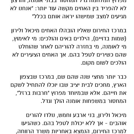
מפרוץ המלחמה גדל המחסור בבתי אומנה, והרצון
לא להפריד בין האחים מקשה עוד יותר: "אנחנו לא
מגיעים למצב שמישהו יראה אותם בכלל"
במרכז החירום שאליו הובהלו האחים מיכאל ולירון
(שמות בדויים), הילדים באים והולכים: מי לאימוץ,
מי לאומנה, מי בחזרה להוריהם לאחר שהוחלט
שהם כשירים לטפל בהם. אך האחים הצעירים לא
הולכים לשום מקום.
כבר יותר מחצי שנה שהם שם, במרכז שבצפון
הארץ, מחכים לבית יציב שבו יוכלו להתחיל לשקם
את חייהם. אלא שבמיוחד מפרוץ "חרבות ברזל",
המחסור במשפחות אומנה הולך וגדל.
מיכאל ולירון, בני ארבע וחמש, נולדו להורים
אוהבים - אך ללא יכולת לטפל בהם. כשהגיעו
למרכז החירום, הנמצא באחריות משרד הרווחה,