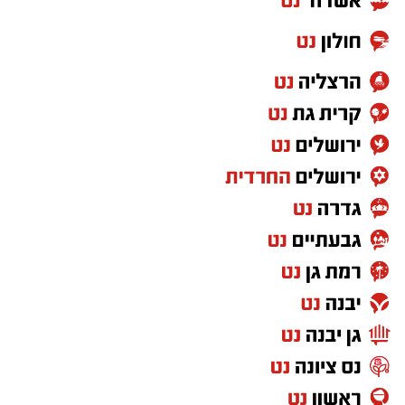
המהלך מגיע לאחר שהמועצה הגישה לבית הדין
קבוצת התקשורת ומקומוני הרשת:
למשמעת תובענה נגד המבקר. בניגוד לעובדי רשות
רגילים, שאותם ניתן לבקש להשעות במסגרת
ההליך המשמעתי, מעמדו הסטטוטורי של מבקר
הרשות שונה, והחוק מחייב החלטה של מליאת
המועצה ברוב מיוחד של 12 מתוך 15 חברי המליאה
לצורך השעייתו.
כזכור, ניסיונות קודמים להשיג את הרוב הדרוש לא
צלחו, בין היתר לאחר שחלק מחברי האופוזיציה לא
השתתפו בהצבעות מסיבות פוליטיות.
כעת, לנוכח הקושי לכנס ישיבת מועצה נוספת בזמן
הקרוב, פרסמה היועצת המשפטית של המועצה
חוות דעת שלפיה ניתן, בנסיבות העניין, לבצע את
ההצבעה באמצעות סבב דואר אלקטרוני.
במקביל, עובדות מועצה קידמו עצומה הקוראת