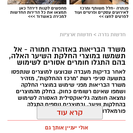
פנתרה -חלל משותף ומרכז
מחפשים לקנות דירה? כאן
לאירועים עסקיים ופרטיים ועוד
תמצאו את כל הדירות החדשות
לפרטים לחצו >>
למכירה באשדוד >>>
גיוס
במסגרת התפקיד יידרש המועמד להוביל את תחום
חדשות גדרה
>
חדשות ארציות
החינוך וההדרכה במוזיאון, לנהל ולהוביל צוות
משרד הבריאות באזהרה חמורה - אל
מקצועי, לפתח תוכניות חינוכיות, ליצור אירועי תוכן
תשמשו במוצרי החלקת השיער האלה,
ופרויקטים ייחודיים ולעבוד מול קהלים מגוונים, תוך
בהם התגלו חומרים אסורים לשימוש
חיבור בין עולם התרבות, החינוך והקהילה.
לאחר בדיקות מעבדה שבוצעו למוצרים שנתפסו
בתשעה סניפי רשת "מרכז ההחלקות", מזהיר
בין דרישות התפקיד:
משרד הבריאות מפני שימוש במוצרי החלקה
ושמפו שאינם רשומים כחוק. בחלק מהמוצרים
תואר אקדמי המוכר על ידי המועצה להשכלה
נמצאה חומצה גליאוקסילית האסורה לשימוש
בהחלקות שיער, ובמוצרים נוספים התגלה
גבוהה.
פורמאלדהיד - חומר המוגדר כמסרטן
קרא עוד
ניסיון בפיתוח הדרכה ועמידה מול קהל.
ניסיון ויכולת בניהול והובלת צוות.
מנהל האתר / 08:34 07.08.26
אולי יעניין אותך גם
יכולת לפיתוח והפקת פרויקטים מיוחדים