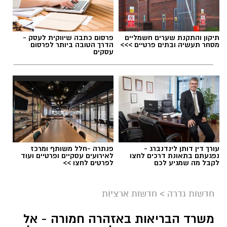
תיקון והתקנת שערים חשמליים
פרסום כתבה שיווקית לעסק -
מסחר תעשיה ובתים פרטיים >>>
הדרך הטובה ביותר לפרסום
עסקים
עורך דין דותן לינדנברג -
פנתרה -חלל משותף ומרכז
נפגעתם בתאונת דרכים לחצו
לאירועים עסקיים ופרטיים ועוד
לקבל מה שמגיע לכם
לפרטים לחצו >>
גיוס
במסגרת התפקיד יידרש המועמד להוביל את תחום
חדשות גדרה
>
חדשות ארציות
החינוך וההדרכה במוזיאון, לנהל ולהוביל צוות
משרד הבריאות באזהרה חמורה - אל
מקצועי, לפתח תוכניות חינוכיות, ליצור אירועי תוכן