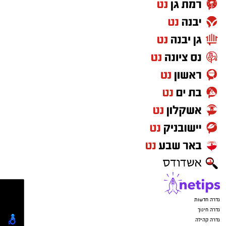
גליאוקסילית
– רכיב האסור לשימוש בתכשירים
להחלקת שיער בישראל.
במשרד הבריאות מסבירים כי קיים קשר סיבתי בין
שימוש במוצרי החלקת שיער המכילים חומצה
גליאוקסילית לבין תופעות לוואי חמורות, ובהן
מקרים של
כשל כלייתי
שדווחו למשרד.
עוד נמסר כי בבדיקה שערכה המחלקה לתמרוקים
מול היצרן הרשום במאגר, חברת "תלתל", התברר
כי נמצאו בביקורת מוצרים הנושאים את השמות
Revival Riginol PRO
ו-
Revival Straight
, אך
לדבריה לא יוצרו על ידה. בעקבות זאת קיים חשש
באשר למקורם, להרכבם ולבטיחותם.
בנוסף, במוצרי החלקת שיער נוספים שנמצאו ללא
תווית או שלא סומנו כנדרש על פי החוק, זוהתה
גדרה חדשות