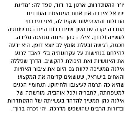
יו"ר ההסתדרות, ארנון בר-דוד,
ספד לה
:
"מדינת
ישראל איבדה את אחת ממנהיגות העובדים
הגדולות והמשפיעות שקמו לה, ואני נפרדתי
מחברה יקרה שבמשך שנים רבות הייתה גם שותפה
לעשייה ולדרך. אילנה כהן הייתה מנהיגה מלידה.
חכמה, רגישה ובעלת אומץ לב יוצא דופן. היא ידעה
להילחם בנחישות על עקרונותיה בלי לאבד לרגע
את האנושיות ואת היכולת להקשיב. הדרך שסללה
אילנה ממשיכה ללוות גם היום את ציבור האחיות
והאחים בישראל, שנושאים קדימה את המקצוע
שהיא כה תרמה לעיצובו ולחיזוקו. תנחומיי הכנים
למשפחתה, לחבריה ולכל אוהביה. מורשתה של
אילנה כהן תמשיך להדהד בעשייתה של ההסתדרות
ובדורות הרבים שהושפעו מדרכה. יהי זכרה ברוך".