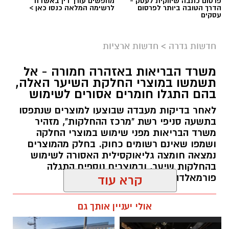
פרסום כתבה שיווקית לעסק -
מחפשים עורך דין באשדוד
הדרך הטובה ביותר לפרסום
לרשימה המלאה כנסו כאן >
עסקים
גיוס
במסגרת התפקיד יידרש המועמד להוביל את תחום
חדשות גדרה
>
חדשות ארציות
החינוך וההדרכה במוזיאון, לנהל ולהוביל צוות
משרד הבריאות באזהרה חמורה - אל
מקצועי, לפתח תוכניות חינוכיות, ליצור אירועי תוכן
תשמשו במוצרי החלקת השיער האלה,
ופרויקטים ייחודיים ולעבוד מול קהלים מגוונים, תוך
בהם התגלו חומרים אסורים לשימוש
חיבור בין עולם התרבות, החינוך והקהילה.
לאחר בדיקות מעבדה שבוצעו למוצרים שנתפסו
בתשעה סניפי רשת "מרכז ההחלקות", מזהיר
בין דרישות התפקיד:
משרד הבריאות מפני שימוש במוצרי החלקה
ושמפו שאינם רשומים כחוק. בחלק מהמוצרים
תואר אקדמי המוכר על ידי המועצה להשכלה
נמצאה חומצה גליאוקסילית האסורה לשימוש
בהחלקות שיער, ובמוצרים נוספים התגלה
גבוהה.
פורמאלדהיד - חומר המוגדר כמסרטן
קרא עוד
ניסיון בפיתוח הדרכה ועמידה מול קהל.
ניסיון ויכולת בניהול והובלת צוות.
מנהל האתר / 08:34 07.08.26
אולי יעניין אותך גם
יכולת לפיתוח והפקת פרויקטים מיוחדים
ואירועי תוכן.