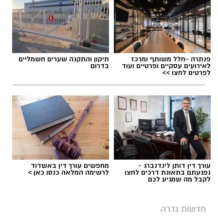
חשיבה עצמאית ורב־תחומית.
יחסי אנוש מצוינים, יוזמה ויצירתיות.
במוזיאון מציינים כי הם מחפשים מועמד או מועמדת
תגים:
משרד הבריאות
,
חומרים מסוכנים
,
מרכז
פנתרה -חלל משותף ומרכז
תיקון והתקנה שערים חשמליים
בעלי "ראש מלא ברעיונות", שיצטרפו להובלת
ההחלקות
לאירועים עסקיים ופרטיים ועוד
בדרום
לפרטים לחצו >>
הפעילות החינוכית והקהילתית של אחד ממוסדות
התרבות הבולטים בעיר.
לפרטים המלאים ולהגשת מועמדות ניתן להיכנס
לעמוד הדרושים של החברה העירונית:
להגשת מועמדות לחצו כאן
עורך דין דותן לינדנברג -
מחפשים עורך דין באשדוד
נפגעתם בתאונת דרכים לחצו
לרשימה המלאה כנסו כאן >
לקבל מה שמגיע לכם
יש לכם מידע חשוב שטרם נחשף? צילומים מאירוע
חדשותי? מצאתם טעות בכתבה? נשמח שתשתפו
חדשות גדרה
אותנו