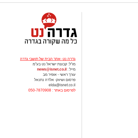
מאחלים למיכל אבן צור הצלחה רבה בתפ
יש לכם מידע חשוב שטרם נחשף? צילומים
בכתבה? נשמח שתשתפו אותנו
גדרה נט -אתר הבית של תושבי גדרה
מו"ל: קבוצת ישראל נט בע"מ
מייל :
news@isnet.co.il
עורך ראשי - אופיר מב
פרסום ושיווק- אלדה נתנאל
elda@isnet.co.il
לפרסום באתר : 050-7870908