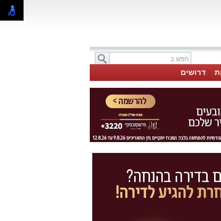
ת
דרושים