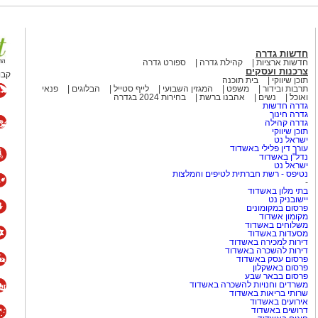
קידה החדש.
 מאירוע חדשותי? מצאתם טעות
חדשות גדרה
חדשות ארציות
קהילת גדרה
ספורט גדרה
צרכנות ועסקים
קבו
תוכן שיווקי
בית תוכנה
תרבות ובידור
משפט
המגזין השבועי
לייף סטייל
הבלוגים
פנאי
ואוכל
נשים
אהבנו ברשת
בחירות 2024 בגדרה
גדרה חדשות
גדרה חינוך
גדרה קהילה
תוכן שיווקי
ישראל נט
עורך דין פלילי באשדוד
נדל"ן באשדוד
ישראל נט
נטיפס - רשת חברתית לטיפים והמלצות
-
בתי מלון באשדוד
יישובניק נט
פרסום במקומונים
מקומון אשדוד
משלוחים באשדוד
מסעדות באשדוד
דירות למכירה באשדוד
דירות להשכרה באשדוד
פרסום עסק באשדוד
פרסום באשקלון
פרסום בבאר שבע
משרדים וחנויות להשכרה באשדוד
שרותי בריאות באשדוד
אירועים באשדוד
דרושים באשדוד