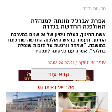
חדשותי? מצאתם טעות בכתבה? נשמח שתשתפו
חדשות גדרה
אותנו
צילומים: משרד הבריאות
אפרת אברג’ל מונתה למנהלת
האולפנה החדשה בגדרה
משרד הבריאות פרסם אזהרה לציבור מפני שימוש
אשת החינוך, בעלת ניסיון של 26 שנים במערכת
במוצרי שיער נוספים שנתפסו במסגרת מבצע
החינוך, תעמוד בראש האולפנה החדשה שתיפתח
פיקוח שנערך בתשעה סניפי רשת "מרכז
במושבה. ״שמחה ונרגשת על הזכות שנפלה
בחלקי״, אמרה עם כניסתה לתפקיד
ההחלקות".
עופר אשטוקר / 07:41 07.08.26
האזהרה מתפרסמת לאחר שבדיקות מעבדה
הושלמו לכלל המוצרים שנאספו במהלך המבצע,
קרא עוד
ובהמשך להודעת משרד הבריאות שפורסמה בחודש
יולי.
אולי יעניין אותך גם
בין המוצרים שנמצאו ואינם רשומים במאגרי משרד
תגים:
אולפנה חדשה בגדרה
,
אפרת אברג׳ל
הבריאות, ולכן חל איסור לשווקם: