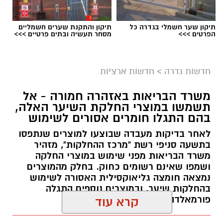
תיקון שער חשמלי בגדרה כל
תיקון והתקנת שערים חשמליים
הפרטים >>>
מסחר תעשיה ובתים פרטיים >>>
גיוס
במסגרת התפקיד יידרש המועמד להוביל את תחום
חדשות גדרה
>
חדשות ארציות
החינוך וההדרכה במוזיאון, לנהל ולהוביל צוות
משרד הבריאות באזהרה חמורה - אל
מקצועי, לפתח תוכניות חינוכיות, ליצור אירועי תוכן
תשמשו במוצרי החלקת השיער האלה,
ופרויקטים ייחודיים ולעבוד מול קהלים מגוונים, תוך
בהם התגלו חומרים אסורים לשימוש
חיבור בין עולם התרבות, החינוך והקהילה.
לאחר בדיקות מעבדה שבוצעו למוצרים שנתפסו
בתשעה סניפי רשת "מרכז ההחלקות", מזהיר
בין דרישות התפקיד:
משרד הבריאות מפני שימוש במוצרי החלקה
ושמפו שאינם רשומים כחוק. בחלק מהמוצרים
תואר אקדמי המוכר על ידי המועצה להשכלה
נמצאה חומצה גליאוקסילית האסורה לשימוש
בהחלקות שיער, ובמוצרים נוספים התגלה
גבוהה.
פורמאלדהיד - חומר המוגדר כמסרטן
קרא עוד
ניסיון בפיתוח הדרכה ועמידה מול קהל.
ניסיון ויכולת בניהול והובלת צוות.
מנהל האתר / 08:34 07.08.26