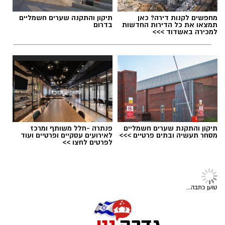
מחפשים לקנות דירה? כאן
תיקון והתקנה שערים חשמליים
יש לכם מידע חשוב שטרם נחשף? צילומים מאירוע
תמצאו את כל הדירות החדשות
בדרום
למכירה באשדוד >>>
חדשותי? מצאתם טעות בכתבה? נשמח שתשתפו
אותנו
תיקון והתקנת שערים חשמליים
פנתרה -חלל משותף ומרכז
מסחר תעשיה ובתים פרטיים >>>
לאירועים עסקיים ופרטיים ועוד
לפרטים לחצו >>
אילוסטרציה
המועצה המקומית גדרה הודיעה הערב (ראשון) על
חדשות גדרה
>
חדשות ארציות
דחיית אירוע
"קמפינגדרה"
, שהיה אמור להתקיים
המשטרה משנה את ספי האכיפה
השבוע, זאת בשל עומס החום הכבד הצפוי.