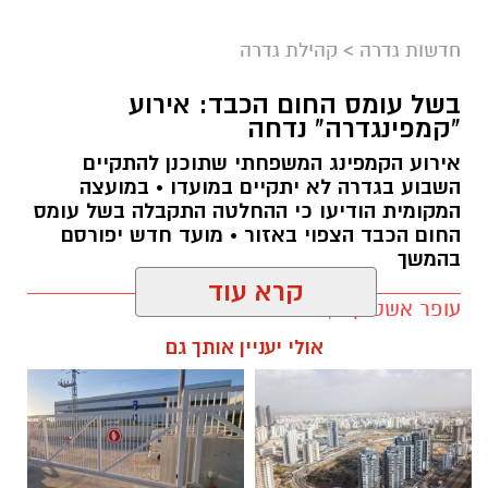
חובבי הסקייטבורד הצעירים בגדרה מוזמנים
חדשות גדרה
>
קהילת גדרה
להפנינג ספורטיבי שיתקיים ביום רביעי הקרוב, 12
באוגוסט 2026, החל מהשעה 17:00 ברחוב יצחק
בשל עומס החום הכבד: אירוע
רבין. האירוע מיועד לילדים ולבני נוער בגילי 8–17
"קמפינגדרה" נדחה
וההשתתפות בו ללא תשלום.
אירוע הקמפינג המשפחתי שתוכנן להתקיים
השבוע בגדרה לא יתקיים במועדו • במועצה
במרכז ההפנינג תתקיים תחרות סקייטבורד נושאת
המקומית הודיעו כי ההחלטה התקבלה בשל עומס
פרסים, שתחולק לקטגוריות בהתאם לגילי
החום הכבד הצפוי באזור • מועד חדש יפורסם
המשתתפים. לצד התחרות צפויים פרסים, הגרלות
בהמשך
והפתעות נוספות.
עופר אשטוקר / 21:43 09.08.26
במהלך האירוע יוכלו המשתתפים גם להכיר את
קרא עוד
פעילות הסדנה ואת המדריכים. ההפנינג יתקיים
במעמד ראש המועצה המקומית גדרה, סהר פינטו.
אולי יעניין אותך גם
במועצה מדגישים כי
ההשתתפות בפעילות מחייבת
קסדה ומיגון
.
תגים:
קמפיגדרה