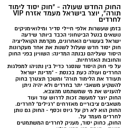
החוק החדש שעולה - "חוק יסוד לימוד
תורה", יוצר בישראל מעמד אזרח VIP
לחרדים
בזמן שעשרות אלפי חיילי סדיר ומילואימניקים
נושאים בנטל הביטחוני הכבד ביותר שידעה
ישראל בעשורים האחרונים, מקדמת הקואליציה
חוק יסוד חדש שעלול לשנות את אחד מעקרונות
היסוד שעליהם נבנתה המדינה: השוויון בפני החוק
והחובות האזרחיות.
על פי חוק היסוד שנסגר כדיל בין נתניהו למפלגות
החרדים ועולה כעת בכנסת - "מדינת ישראל
תעודד את הלימוד תורה" ומשכך תצטרך בחוק
להשקיע משאבי יתר בחרדים ולא יהיה ניתן
להעניש את מי שמשתמט מהצבא.
החוק יוצר למעשה זכות לדרוש עוד ועוד
משאבים ציבוריים מאזרחים "רגילים" לחרדים.
החוק הוא לא רק על גיוס וכסף - החוק גם נותן
לחרדים מעמד על.
החוק, כחוק יסוד, מעניק לחרדים המשתמטים