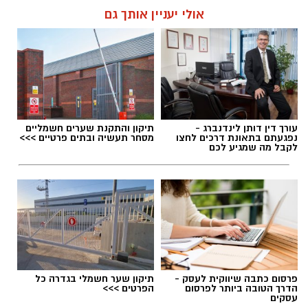
אולי יעניין אותך גם
תגים:
הפנינג סקייטבורד בגדרה
עורך דין דותן לינדנברג -
תיקון והתקנת שערים חשמליים
נפגעתם בתאונת דרכים לחצו
מסחר תעשיה ובתים פרטיים >>>
לקבל מה שמגיע לכם
פרסום כתבה שיווקית לעסק -
תיקון שער חשמלי בגדרה כל
הדרך הטובה ביותר לפרסום
הפרטים >>>
אילוסטרציה AI
עסקים