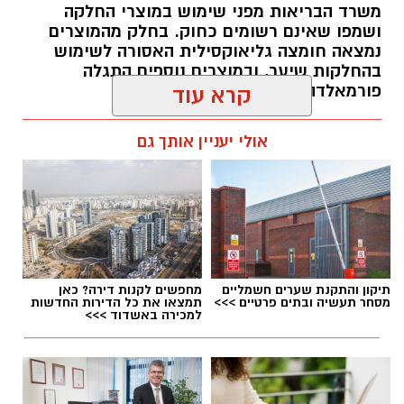
משרד הבריאות מפני שימוש במוצרי החלקה
ושמפו שאינם רשומים כחוק. בחלק מהמוצרים
תואר אקדמי המוכר על ידי המועצה להשכלה
נמצאה חומצה גליאוקסילית האסורה לשימוש
בהחלקות שיער, ובמוצרים נוספים התגלה
גבוהה.
פורמאלדהיד - חומר המוגדר כמסרטן
קרא עוד
ניסיון בפיתוח הדרכה ועמידה מול קהל.
ניסיון ויכולת בניהול והובלת צוות.
מנהל האתר / 08:34 07.08.26
אולי יעניין אותך גם
יכולת לפיתוח והפקת פרויקטים מיוחדים
ואירועי תוכן.
חשיבה עצמאית ורב־תחומית.
יחסי אנוש מצוינים, יוזמה ויצירתיות.
במוזיאון מציינים כי הם מחפשים מועמד או מועמדת
תגים:
משרד הבריאות
,
חומרים מסוכנים
,
מרכז
תיקון והתקנת שערים חשמליים
מחפשים לקנות דירה? כאן
בעלי "ראש מלא ברעיונות", שיצטרפו להובלת
ההחלקות
מסחר תעשיה ובתים פרטיים >>>
תמצאו את כל הדירות החדשות
למכירה באשדוד >>>
הפעילות החינוכית והקהילתית של אחד ממוסדות
התרבות הבולטים בעיר.
לפרטים המלאים ולהגשת מועמדות ניתן להיכנס