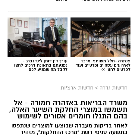
פנתרה -חלל משותף ומרכז
עורך דין דותן לינדנברג -
לאירועים עסקיים ופרטיים ועוד
נפגעתם בתאונת דרכים לחצו
לפרטים לחצו >>
לקבל מה שמגיע לכם
גיוס
במסגרת התפקיד יידרש המועמד להוביל את תחום
חדשות גדרה
>
חדשות ארציות
החינוך וההדרכה במוזיאון, לנהל ולהוביל צוות
משרד הבריאות באזהרה חמורה - אל
מקצועי, לפתח תוכניות חינוכיות, ליצור אירועי תוכן
תשמשו במוצרי החלקת השיער האלה,
ופרויקטים ייחודיים ולעבוד מול קהלים מגוונים, תוך
בהם התגלו חומרים אסורים לשימוש
חיבור בין עולם התרבות, החינוך והקהילה.
לאחר בדיקות מעבדה שבוצעו למוצרים שנתפסו
בתשעה סניפי רשת "מרכז ההחלקות", מזהיר
בין דרישות התפקיד: