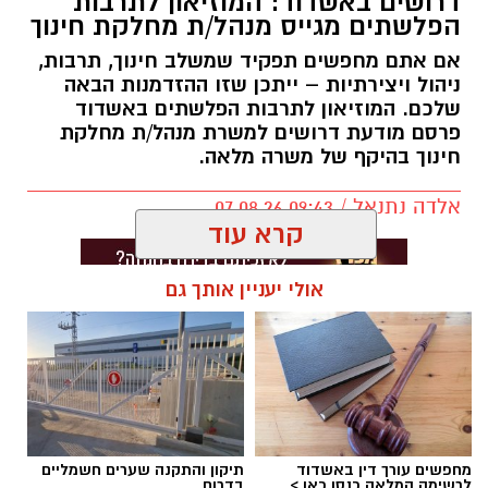
דרושים באשדוד: המוזיאון לתרבות
הפלשתים מגייס מנהל/ת מחלקת חינוך
אם אתם מחפשים תפקיד שמשלב חינוך, תרבות,
ניהול ויצירתיות – ייתכן שזו ההזדמנות הבאה
שלכם. המוזיאון לתרבות הפלשתים באשדוד
פרסם מודעת דרושים למשרת מנהל/ת מחלקת
חינוך בהיקף של משרה מלאה.
אלדה נתנאל / 09:43 07.08.26
קרא עוד
אולי יעניין אותך גם
תגים:
דרושים באשדוד
מחפשים עורך דין באשדוד
תיקון והתקנה שערים חשמליים
לרשימה המלאה כנסו כאן >
בדרום