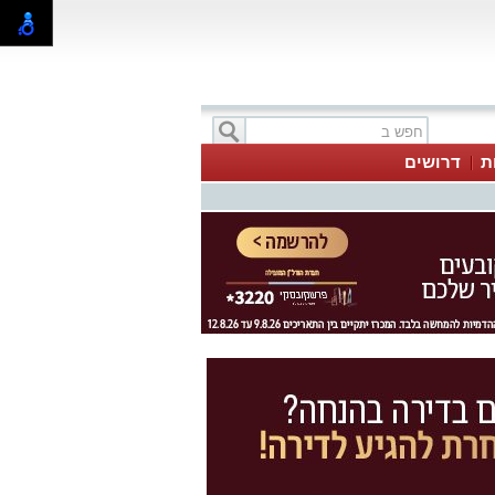
ת
דרושים