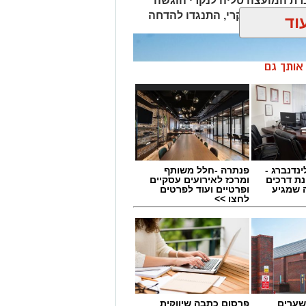
ת המועצה טליה לנקרי הוגשה
ציה, למעט לנקרי, התנגדו להדחה
וד
ן אותך גם
ינדנברג -
פנתרה -חלל משותף
ת דרכים
ומרכז לאירועים עסקיים
 שמגיע
ופרטיים ועוד לפרטים
לחצו >>
שערים
פרסום כתבה שיווקית