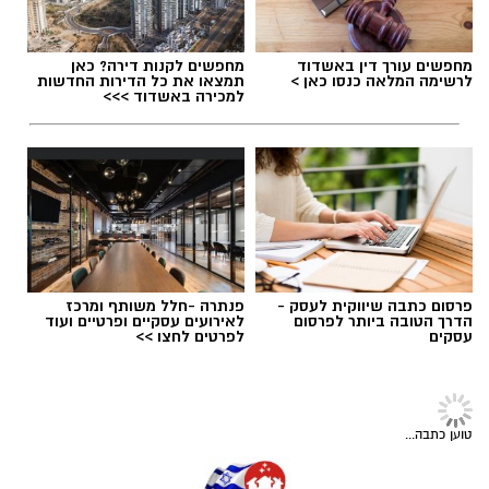
יחסי אנוש מצוינים, יוזמה ויצירתיות.
במוזיאון מציינים כי הם מחפשים מועמד או מועמדת
תגים:
משרד הבריאות
,
חומרים מסוכנים
,
מרכז
מחפשים עורך דין באשדוד
מחפשים לקנות דירה? כאן
בעלי "ראש מלא ברעיונות", שיצטרפו להובלת
ההחלקות
לרשימה המלאה כנסו כאן >
תמצאו את כל הדירות החדשות
למכירה באשדוד >>>
הפעילות החינוכית והקהילתית של אחד ממוסדות
התרבות הבולטים בעיר.
לפרטים המלאים ולהגשת מועמדות ניתן להיכנס
לעמוד הדרושים של החברה העירונית:
להגשת מועמדות לחצו כאן
פרסום כתבה שיווקית לעסק -
פנתרה -חלל משותף ומרכז
הדרך הטובה ביותר לפרסום
לאירועים עסקיים ופרטיים ועוד
עסקים
לפרטים לחצו >>
יש לכם מידע חשוב שטרם נחשף? צילומים מאירוע
חדשותי? מצאתם טעות בכתבה? נשמח שתשתפו
חדשות גדרה
אותנו