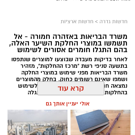
גיוס
במסגרת התפקיד יידרש המועמד להוביל את תחום
חדשות גדרה
>
חדשות ארציות
החינוך וההדרכה במוזיאון, לנהל ולהוביל צוות
משרד הבריאות באזהרה חמורה - אל
מקצועי, לפתח תוכניות חינוכיות, ליצור אירועי תוכן
תשמשו במוצרי החלקת השיער האלה,
ופרויקטים ייחודיים ולעבוד מול קהלים מגוונים, תוך
בהם התגלו חומרים אסורים לשימוש
חיבור בין עולם התרבות, החינוך והקהילה.
לאחר בדיקות מעבדה שבוצעו למוצרים שנתפסו
בתשעה סניפי רשת "מרכז ההחלקות", מזהיר
בין דרישות התפקיד:
משרד הבריאות מפני שימוש במוצרי החלקה
ושמפו שאינם רשומים כחוק. בחלק מהמוצרים
תואר אקדמי המוכר על ידי המועצה להשכלה
נמצאה חומצה גליאוקסילית האסורה לשימוש
בהחלקות שיער, ובמוצרים נוספים התגלה
גבוהה.
פורמאלדהיד - חומר המוגדר כמסרטן
קרא עוד
ניסיון בפיתוח הדרכה ועמידה מול קהל.
ניסיון ויכולת בניהול והובלת צוות.
מנהל האתר / 08:34 07.08.26
אולי יעניין אותך גם
יכולת לפיתוח והפקת פרויקטים מיוחדים
ואירועי תוכן.
חשיבה עצמאית ורב־תחומית.