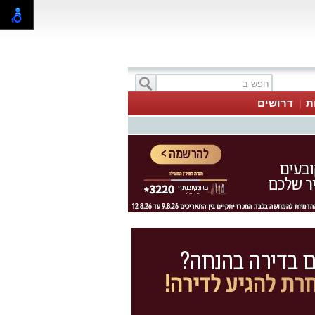
ת
דרושים