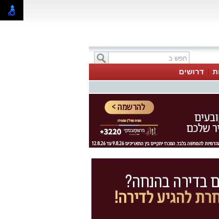
ת
דרושים