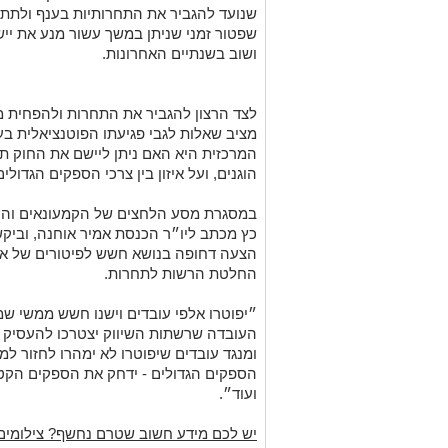
שנועד להגביר את התחרותיות בענף ולתת 
שפטור זמני שניתן במשך עשור מנע את יישו
ושוב בשנתיים האחרונות.
לצד הרצון להגביר את התחרות ולהפחית מח
מציב שאלות לגבי פגיעתו הפוטנציאלית ב
המרכזית היא האם ניתן ליישם את החוק תו
הוגנים, ועל איזון בין צרכי הספקים הגדולי
במסגרת מסע הלחצים של הקמעונאים והספק
כץ מכתב ליו״ר הכנסת אמיר אוחנה, וביק
הצעה דחופה בנושא חשש לפיטורים של אל
החלטת הרשות לתחרות.
״יפוטרו אלפי עובדים וישנו חשש ממשי שמח
העובדה שרשתות השיווק יצטרכו להעסיק א
ומנגד עובדים שיפוטרו לא ימהרו לחזור 
הספקים הגדולים - ידחק את הספקים הקטני
ועוד״.
יש לכם מידע חשוב שטרם נחשף? צילומים