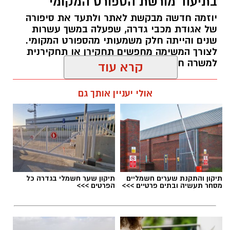
בתיעוד מורשת הספורט המקומי
עבורה באמצעות אפליקציית mako.
יוזמה חדשה מבקשת לאתר ולתעד את סיפורה
על פי ההודעה שהופצה ברשתות החברתיות,
של אגודת מכבי גדרה, שפעלה במשך עשרות
שנים והייתה חלק משמעותי מהספורט המקומי.
ההצבעה צפויה להיפתח רק לאחר סיום כל
לצורך המשימה מחפשים תחקירן או תחקירנית
הריקודים בשידור החי, בסביבות השעה 22:30–
למשרה חלקית בשכר
23:00, ותישאר פתוחה למשך מספר דקות בלבד.
עופר אשטוקר / 11:07 05.08.26
קרא עוד
התומכים מזכירים כי ניתן להצביע עד 10 פעמים
מכל מכשיר באמצעות אפליקציית mako, ומעודדים
אולי יעניין אותך גם
את הציבור להיערך מראש ולהשתמש בכל
המכשירים הזמינים בבית כדי להגדיל את מספר
ההצבעות.
תגים:
מכבי גדרה
,
ארכיון מכבי גדרה
יש לכם מידע חשוב שטרם נחשף? צילומים מאירוע
תיקון והתקנת שערים חשמליים
תיקון שער חשמלי בגדרה כל
מסחר תעשיה ובתים פרטיים >>>
הפרטים >>>
חדשותי? מצאתם טעות בכתבה? נשמח שתשתפו
אותנו