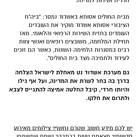
הדדית ושירות למדינה."
מבית החולים אסותא באשדוד נמסר: "ביה"ח
הציבורי אסותא אשדוד מוקיר את העובדים
העומדים בחזית השירות הרפואי והלאומי. מאז
תחילת המלחמה, משובצים רופאים ואנשי צוות
רבים במסגרות הלחימה השונות, כאשר הם זוכים
לעידוד ולתמיכה מצד בית החולים".
גם מערכת אשדוד נט מאחלת לישראל הצלחה
בדרך בה בחר לשרת את המדינה, ועל אף גילו
והיותו חרדי, קיבל החלטה אמיצה להתגייס לצבא
ולתרום את חלקו.
יש לכם מידע חשוב שטרם נחשף? צילומים מאירוע
חדשותי? מצאתם טעות בכתבה? נשמח שתשתפו