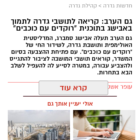
חדשות גדרה
>
קהילת גדרה
מיכל אבן צור מונתה למנהלת חטיבת הביניים
החדשה של בית הספר דרכא רמון. אבן צור,
גם הערב: קריאה לתושבי גדרה לתמוך
באבישג בתוכנית "רוקדים עם כוכבים"
תושבת גדרה, נמנית עם אנשי הצוות שהקימו את
בית הספר בשנת 2009, ומלווה אותו מראשית דרכו.
גם הערב תעלה אבישג סמברג, המדליסטית
האולימפית ותושבת גדרה, לשידור החי של
במהלך שנות עבודתה מילאה מגוון תפקידים
"רוקדים עם כוכבים". עם פתיחת ההצבעה בסיום
המשדר, קוראים תושבי המושבה לציבור להתגייס
חינוכיים ופדגוגיים, ובתשע השנים האחרונות
ולהצביע עבורה, במטרה לסייע לה להעפיל לשלב
שימשה כסגנית מנהלת וכרכזת הפדגוגית של
הבא בתחרות.
חטיבת הביניים.
עופר אשטוקר / 13:52 05.08.26
קרא עוד
אבן צור, נשואה לרובי ואם לשלושה, מביאה עמה
ניסיון מקצועי רב, לצד תפיסה חינוכית הרואה בכל
אולי יעניין אותך גם
תלמיד ותלמידה עולם ומלואו. לדבריה, החינוך צריך
לטפח את היכולות האישיות של כל תלמיד, להעניק
כלים להצלחה ולפעול מתוך שותפות מלאה עם
הצוות החינוכי וההורים.
תגים:
רוקדים עם כוכבים
,
אבישג סמברג גדרה