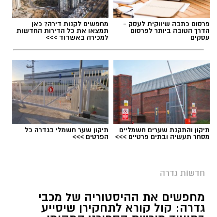
בדרכא רמון בירכו על המינוי וציינו כי ניסיונה הרב,
פרסום כתבה שיווקית לעסק -
מחפשים לקנות דירה? כאן
מחויבותה למערכת החינוך ותחושת השליחות שהיא
הדרך הטובה ביותר לפרסום
תמצאו את כל הדירות החדשות
עסקים
למכירה באשדוד >>>
מביאה עמה צפויים לתרום להמשך התפתחותה
והצלחתה של חטיבת הביניים החדשה.
מאחלים למיכל אבן צור הצלחה רבה בתפקידה
החדש.
תיקון והתקנת שערים חשמליים
תיקון שער חשמלי בגדרה כל
יש לכם מידע חשוב שטרם נחשף? צילומים מאירוע
מסחר תעשיה ובתים פרטיים >>>
הפרטים >>>
חדשותי? מצאתם טעות בכתבה? נשמח שתשתפו
צילום מתוך רוקדים עם כוכבים
אותנו
חדשות גדרה
תומכיה של אבישג מתגייסים גם הערב (רביעי)
לקראת שלב ההצבעה בשידור החי של תוכנית
מחפשים את ההיסטוריה של מכבי
גדרה: קול קורא לתחקירן שיסייע
"רוקדים עם כוכבים", וקוראים לציבור להצביע