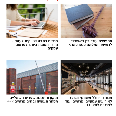
תגים:
חטיבת הביניים דרכא רמון
מחפשים עורך דין באשדוד
פרסום כתבה שיווקית לעסק -
לרשימה המלאה כנסו כאן >
הדרך הטובה ביותר לפרסום
עסקים
פנתרה -חלל משותף ומרכז
תיקון והתקנת שערים חשמליים
לאירועים עסקיים ופרטיים ועוד
מסחר תעשיה ובתים פרטיים >>>
לפרטים לחצו >>
מיכל אבן צור (מועצה מקומית גדרה)