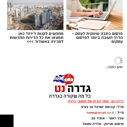
פרסום כתבה שיווקית לעסק -
מחפשים לקנות דירה? כאן
הדרך הטובה ביותר לפרסום
תמצאו את כל הדירות החדשות
עסקים
למכירה באשדוד >>>
ארכיון מכבי גדרה (אילוסטרציה)
יוזמה חדשה בגדרה מבקשת להחזיר את סיפורה
טוען כתבה...
של אגודת
מכבי גדרה
אל מרכז הבמה. במסגרת
המהלך, שמטרתו לשמר את הזיכרון הקולקטיבי של
אחד ממועדוני הספורט הוותיקים במושבה, מתבצע
חיפוש אחר תחקירן או תחקירנית שיסייעו באיתור,
גדרה נט -אתר הבית של תושבי גדרה
איסוף ותיעוד החומרים ההיסטוריים הקיימים על
מו"ל: קבוצת ישראל נט בע"מ
האגודה.
מייל :
news@isnet.co.il