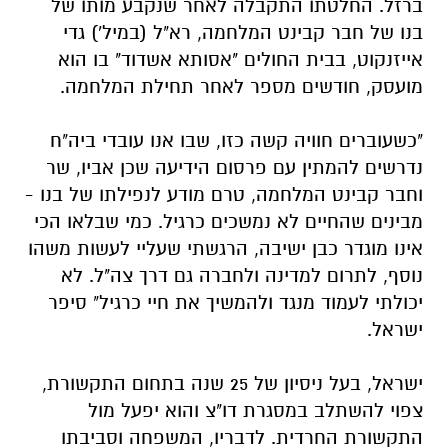
ברזל. החלטתו התקבלה לאחר שנקבע מותו של
בנו של חבר קבינט המלחמה, רא"ל (במיל') גדי
אייזנקוט, בבית החולים "אסותא אשדוד" בו הוא
מועסק, חודשים מספר לאחר תחילת המלחמה.
"כשעוברים חוויה קשה כזו, שבו אנו עובדי ביה"ח
נדרשים להמתין עם פרסום הידיעה שכן אביו, שר
וחבר קבינט המלחמה, טרם מודע לנפילתו של בנו -
מבינים שהחיים לא נמשכים כרגיל. כמי שבלאו הכי
אינו מוגדר כבן ישיבה, הרגשתי שעליי לעשות משהו
נוסף, לתרום למדינה ולחברה גם דרך צה"ל. לא
יכולתי לעמוד מנגד ולהמשיך את חיי כרגיל" סיפר
ישראל.
ישראל, בעל ניסיון של 25 שנה בתחום התקשורת,
צפוי להשתלב במסגרת דו"צ והוא יפעל מול
התקשורת החרדית. לדבריו, המשפחה וסביבתו