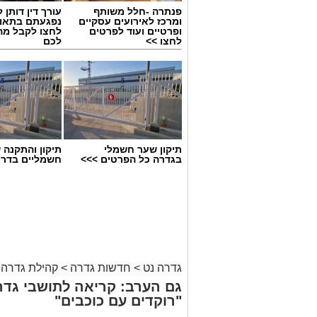
פנתרה -חלל משותף
עורך דין דותן ל
ומרכז לאירועים עסקיים
נפגעתם בתאונ
ופרטיים ועוד לפרטים
לחצו לקבל מה
לחצו >>
לכם
תיקון שער חשמלי
תיקון והתקנה 
מיכל אבן צור (מועצה מקומית גדרה)
בגדרה כל הפרטים >>>
חשמליים בדרו
מיכל אבן צור מונתה למנהלת חטיבת הבינ
ומלווה אותו מראשית דרכו.
במהלך שנות עבודתה מילאה מגוון תפקידים 
האחרונות שימשה כסגנית מנהלת וכרכזת ה
גדרה נט
>
חדשות גדרה
>
קהילת גדרה
אבן צור, נשואה לרובי ואם לשלושה, מביאה
גם הערב: קריאה לתושבי גדר
חינוכית הרואה בכל תלמיד ותלמידה עולם 
"רוקדים עם כוכבים"
היכולות האישיות של כל תלמיד, להעניק כ