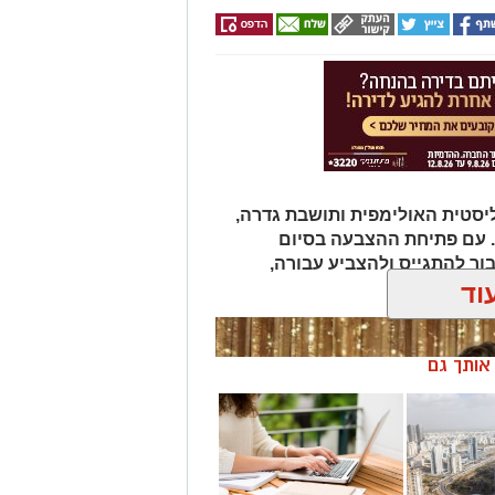
יונה הרב, מחויבותה למערכת החינוך
ים לתרום להמשך התפתחותה והצלחתה
קידה החדש.
 מאירוע חדשותי? מצאתם טעות
סטית האולימפית ותושבת גדרה,
. עם פתיחת ההצבעה בסיום
ר להתגייס ולהצביע עבורה,
וד
בתחרות.
ן אותך גם