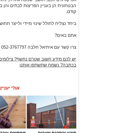
הבטחונית הן בעניין הפריצות לבתים והן בע
קודם.
ביחד נצליח לחולל שינוי מיידי ולייצר תחו
אתם באים?
צרו קשר עם איתיאל חלבה 052-3767797 / מירי בר (מב״סית גדרה) 050-6273308"
יש לכם מידע חשוב שטרם נחשף? צילומים
בכתבה? נשמח שתשתפו אותנו
אולי יעניי
תיקון והתקנת שערים
מחפשים עורך ד