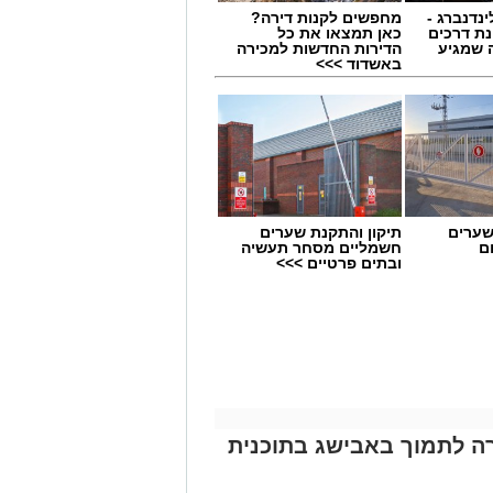
ינדנברג -
מחפשים לקנות דירה?
ת דרכים
כאן תמצאו את כל
 שמגיע
הדירות החדשות למכירה
באשדוד >>>
שערים
תיקון והתקנת שערים
ם
חשמליים מסחר תעשיה
ובתים פרטיים >>>
יים החדשה של בית הספר דרכא רמון.
אבן צור, תושבת גדרה, נמנית עם אנשי הצוות שהקימו את בית הספר בשנת 2009,
חינוכיים ופדגוגיים, ובתשע השנים
פדגוגית של חטיבת הביניים.
 עמה ניסיון מקצועי רב, לצד תפיסה
ה לתמוך באבישג בתוכנית
ומלואו. לדבריה, החינוך צריך לטפח את
לים להצלחה ולפעול מתוך שותפות