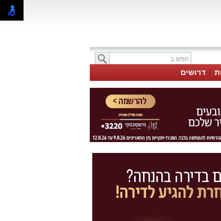
ת
דרושים