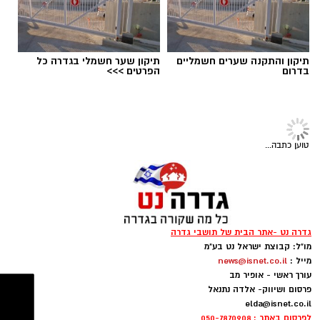
תיקון והתקנה שערים חשמליים
תיקון שער חשמלי בגדרה כל
בדרום
הפרטים >>>
ישיבת מועצה בגדרה - ארכיון
בצעד חריג ויוצא דופן התבקשו חברי מליאת
טוען כתבה...
המועצה המקומית גדרה התבקשו באמצעות דואר
אלקטרוני האם להשעות את מבקר המועצה, נגדו
הוגשה תובענה לבית הדין למשמעת של עובדי
הרשויות המקומיות בעקבות תלונות על הטרדה
גדרה נט -אתר הבית של תושבי גדרה
מינית.
מו"ל: קבוצת ישראל נט בע"מ
מייל :
news@isnet.co.il
במסגרת ההליך, כל 15 חברי המליאה קיבלו פנייה
עורך ראשי - אופיר מב
פרסום ושיווק- אלדה נתנאל