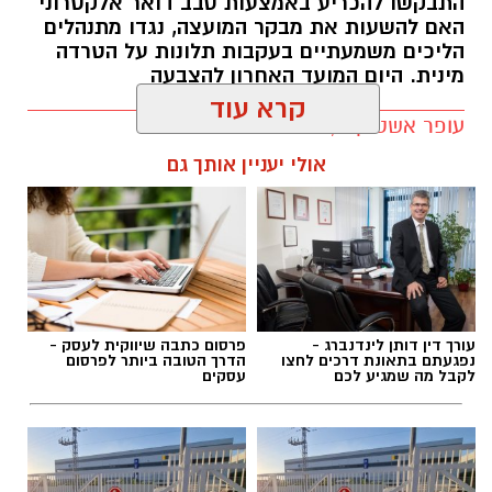
התבקשו להכריע באמצעות סבב דואר אלקטרוני
נסיבות התאונה נמצאות בבדיקה
אותנו
האם להשעות את מבקר המועצה, נגדו מתנהלים
הליכים משמעתיים בעקבות תלונות על הטרדה
מינית. היום המועד האחרון להצבעה
יש לכם מידע חשוב שטרם נחשף? צילומים מאירוע
עופר אשטוקר / 10:59 06.08.26
חדשותי? מצאתם טעות בכתבה? נשמח שתשתפו
קרא עוד
אותנו
אולי יעניין אותך גם
תגים:
מועצה מקומית גדרה
,
חשד להטרדה מינית
בגדרה
עורך דין דותן לינדנברג -
פרסום כתבה שיווקית לעסק -
נפגעתם בתאונת דרכים לחצו
הדרך הטובה ביותר לפרסום
לקבל מה שמגיע לכם
עסקים