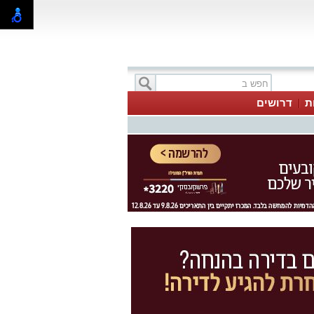
ת
דרושים