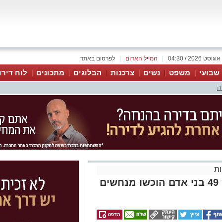
|
המייל האדום
|
לפרסום באתר
 שבועי
משפט
נשים
צרכנות
הבלוגים
מתכונים
לוח דירו
ה
ת
זהירות נחש- עם תחילת הקיץ 49 בני אדם הוכשו מנחשים