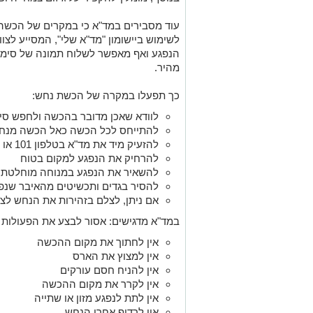
עוד מסבירים במד"א כי במקרים של הכשה
לשימוש ביישומון "מד"א שלי", המסייע לצו
הנפגע ואף מאפשר לשלוח תמונה של סימני
מהיר.
כך תפעלו במקרה של הכשת נחש:
לוודא שאכן מדובר בהכשה ולחפש סי
להתייחס לכל הכשה כאל הכשה מנח
להזעיק מיד את מד"א בטלפון 101 או באמצעות היישומון
להרחיק את הנפגע למקום בטוח
להשאיר את הנפגע במנוחה מוחלטת ו
להסיר בגדים ותכשיטים מהאיבר שנפ
אם ניתן, לצלם בזהירות את הנחש לצור
במד"א מדגישים: אסור לבצע את הפעולות 
אין לחתוך את מקום ההכשה
אין למצוץ את הארס
אין להניח חסם עורקים
אין לקרר את מקום ההכשה
אין לתת לנפגע מזון או שתייה
אין לרדוף אחרי הנחש