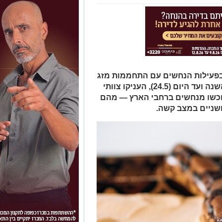
 בפעילות הנחשים עם התחממות מזג
האוויר ותחילת עונת הקיץ. מתחילת השנה ועד היום (24.5), העניקו צוותי
ל־49 בני אדם שהוכשו מנחשים ברחבי הארץ — מהם