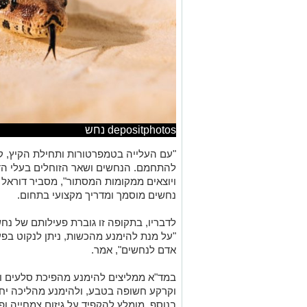
depositphotos נחש
"עם העלייה בטמפרטורות ותחילת הקיץ, ק
להתחמם. הנחשים ושאר הזוחלים בעלי ה
ויוצאים ממקומות המסתור", מסביר דוראל א
נחשים מוסמך ומדריך מקצועי בתחום.
לדבריו, בתקופה זו גוברת פעילותם של נח
"על מנת להימנע מהכשות, ניתן לנקוט בפע
אדם לנחשים", אמר.
במד"א ממליצים להימנע מהפיכת סלעים ו
וקרקע חשופה בטבע, ולהימנע מהליכה יח
בנוסף, מומלץ להקפיד על גיזום צמחייה ופ