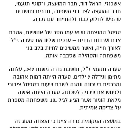
אשכנזי, הראל דוד, חבר המועצה, ו־קוטי תנעמי,
חבר המועצה לצד בני משפחה, חברים ותושבים
שהגיעו לחלוק כבוד ולהתייחד עם זכרה.
ספסל ההנצחה נושא עמו מסר של אנושיות, אהבת
אדם וערבות הדדית – ערכים שליוו את סעדה ז״ל
לאורך חייה, ואשר ממשיכים לחיות בלב בני
משפחתה והקהילה שסבבה אותה.
סעדה תנעמי ז״ל, תושבת גדרה משנת 1949, עלתה
מתימן וגידלה 9 ילדים. סעדה הייתה דמות אהובה
ומרכזית בשכונה ונהגה לשבת שעות בספסל ציבורי
ולפגוש את שכניה לשכונה. סעדה הייתה אישה
מלאת הומור אשר הגיע לגיל 101. משפחתה מספרת
על צדיקה אמיתית.
במועצה המקומית גדרה ציינו כי הנצחה מסוג זה