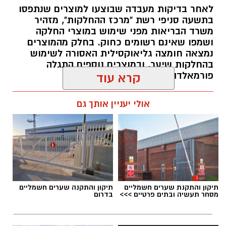
לאחר בדיקות מעבדה שבוצעו למוצרים שנתפסו
בתשעה סניפי רשת "מרכז ההחלקות", מזהיר
בין דרישות התפקיד:
משרד הבריאות מפני שימוש במוצרי החלקה
ושמפו שאינם רשומים כחוק. בחלק מהמוצרים
תואר אקדמי המוכר על ידי המועצה להשכלה
נמצאה חומצה גליאוקסילית האסורה לשימוש
בהחלקות שיער, ובמוצרים נוספים התגלה
גבוהה.
פורמאלדהיד - חומר המוגדר כמסרטן
קרא עוד
ניסיון בפיתוח הדרכה ועמידה מול קהל.
ניסיון ויכולת בניהול והובלת צוות.
מנהל האתר / 08:34 07.08.26
אולי יעניין אותך גם
יכולת לפיתוח והפקת פרויקטים מיוחדים
ואירועי תוכן.
חשיבה עצמאית ורב־תחומית.
יחסי אנוש מצוינים, יוזמה ויצירתיות.
במוזיאון מציינים כי הם מחפשים מועמד או מועמדת
תגים:
משרד הבריאות
,
חומרים מסוכנים
,
מרכז
תיקון והתקנת שערים חשמליים
תיקון והתקנה שערים חשמליים
בעלי "ראש מלא ברעיונות", שיצטרפו להובלת
ההחלקות
מסחר תעשיה ובתים פרטיים >>>
בדרום
הפעילות החינוכית והקהילתית של אחד ממוסדות
התרבות הבולטים בעיר.