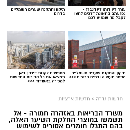
עורך דין דותן לינדנברג -
תיקון והתקנה שערים חשמליים
נפגעתם בתאונת דרכים לחצו
בדרום
לקבל מה שמגיע לכם
תיקון והתקנת שערים חשמליים
מחפשים לקנות דירה? כאן
מסחר תעשיה ובתים פרטיים >>>
תמצאו את כל הדירות החדשות
למכירה באשדוד >>>
גיוס
במסגרת התפקיד יידרש המועמד להוביל את תחום
חדשות גדרה
>
חדשות ארציות
החינוך וההדרכה במוזיאון, לנהל ולהוביל צוות
משרד הבריאות באזהרה חמורה - אל
מקצועי, לפתח תוכניות חינוכיות, ליצור אירועי תוכן
תשמשו במוצרי החלקת השיער האלה,
ופרויקטים ייחודיים ולעבוד מול קהלים מגוונים, תוך
בהם התגלו חומרים אסורים לשימוש
חיבור בין עולם התרבות, החינוך והקהילה.