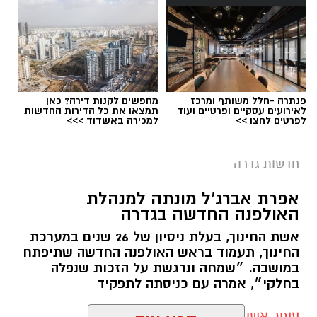
לפרטים המלאים ולהגשת מועמדות ניתן להיכנס
לעמוד הדרושים של החברה העירונית:
להגשת מועמדות לחצו כאן
פנתרה -חלל משותף ומרכז
מחפשים לקנות דירה? כאן
לאירועים עסקיים ופרטיים ועוד
תמצאו את כל הדירות החדשות
לפרטים לחצו >>
למכירה באשדוד >>>
יש לכם מידע חשוב שטרם נחשף? צילומים מאירוע
חדשותי? מצאתם טעות בכתבה? נשמח שתשתפו
חדשות גדרה
אותנו
צילומים: משרד הבריאות
אפרת אברג’ל מונתה למנהלת
האולפנה החדשה בגדרה
משרד הבריאות פרסם אזהרה לציבור מפני שימוש
אשת החינוך, בעלת ניסיון של 26 שנים במערכת
במוצרי שיער נוספים שנתפסו במסגרת מבצע
החינוך, תעמוד בראש האולפנה החדשה שתיפתח
פיקוח שנערך בתשעה סניפי רשת "מרכז
במושבה. ״שמחה ונרגשת על הזכות שנפלה
בחלקי״, אמרה עם כניסתה לתפקיד
ההחלקות".
עופר אשטוקר / 07:41 07.08.26