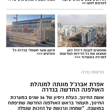
לפרטים לחצו >>
הפעילות החינוכית והקהילתית של אחד ממוסדות
התרבות הבולטים בעיר.
לפרטים המלאים ולהגשת מועמדות ניתן להיכנס
לעמוד הדרושים של החברה העירונית:
להגשת מועמדות לחצו כאן
מחפשים לקנות דירה? כאן
תיקון שער חשמלי בגדרה כל
תמצאו את כל הדירות החדשות
הפרטים >>>
למכירה באשדוד >>>
יש לכם מידע חשוב שטרם נחשף? צילומים מאירוע
חדשותי? מצאתם טעות בכתבה? נשמח שתשתפו
חדשות גדרה
אותנו
צילומים: משרד הבריאות
אפרת אברג’ל מונתה למנהלת
האולפנה החדשה בגדרה
משרד הבריאות פרסם אזהרה לציבור מפני שימוש
אשת החינוך, בעלת ניסיון של 26 שנים במערכת
במוצרי שיער נוספים שנתפסו במסגרת מבצע
החינוך, תעמוד בראש האולפנה החדשה שתיפתח
פיקוח שנערך בתשעה סניפי רשת "מרכז
במושבה. ״שמחה ונרגשת על הזכות שנפלה