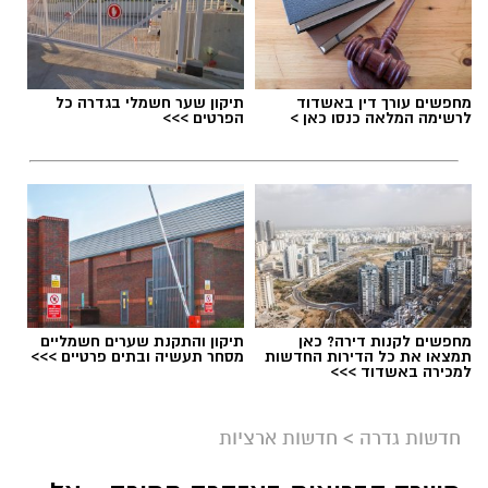
תגים:
דרושים באשדוד
מחפשים עורך דין באשדוד
תיקון שער חשמלי בגדרה כל
לרשימה המלאה כנסו כאן >
הפרטים >>>
מחפשים לקנות דירה? כאן
תיקון והתקנת שערים חשמליים
תמצאו את כל הדירות החדשות
מסחר תעשיה ובתים פרטיים >>>
למכירה באשדוד >>>
גיוס
במסגרת התפקיד יידרש המועמד להוביל את תחום
חדשות גדרה
>
חדשות ארציות
החינוך וההדרכה במוזיאון, לנהל ולהוביל צוות