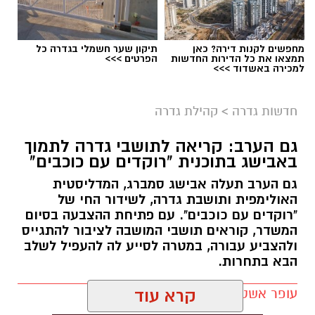
מחפשים לקנות דירה? כאן
תיקון שער חשמלי בגדרה כל
תמצאו את כל הדירות החדשות
הפרטים >>>
למכירה באשדוד >>>
מיכל אבן צור (מועצה מקומית גדרה)
חדשות גדרה
>
קהילת גדרה
מיכל אבן צור מונתה למנהלת חטיבת הביניים
החדשה של בית הספר דרכא רמון. אבן צור,
גם הערב: קריאה לתושבי גדרה לתמוך
באבישג בתוכנית "רוקדים עם כוכבים"
תושבת גדרה, נמנית עם אנשי הצוות שהקימו את
בית הספר בשנת 2009, ומלווה אותו מראשית דרכו.
גם הערב תעלה אבישג סמברג, המדליסטית
האולימפית ותושבת גדרה, לשידור החי של
במהלך שנות עבודתה מילאה מגוון תפקידים
"רוקדים עם כוכבים". עם פתיחת ההצבעה בסיום
המשדר, קוראים תושבי המושבה לציבור להתגייס
חינוכיים ופדגוגיים, ובתשע השנים האחרונות
ולהצביע עבורה, במטרה לסייע לה להעפיל לשלב
שימשה כסגנית מנהלת וכרכזת הפדגוגית של
הבא בתחרות.
חטיבת הביניים.
עופר אשטוקר / 13:52 05.08.26
קרא עוד
אבן צור, נשואה לרובי ואם לשלושה, מביאה עמה