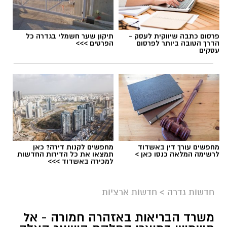
פרסום כתבה שיווקית לעסק -
תיקון שער חשמלי בגדרה כל
הדרך הטובה ביותר לפרסום
הפרטים >>>
עסקים
מחפשים עורך דין באשדוד
מחפשים לקנות דירה? כאן
לרשימה המלאה כנסו כאן >
תמצאו את כל הדירות החדשות
למכירה באשדוד >>>
גיוס
במסגרת התפקיד יידרש המועמד להוביל את תחום
חדשות גדרה
>
חדשות ארציות
החינוך וההדרכה במוזיאון, לנהל ולהוביל צוות
משרד הבריאות באזהרה חמורה - אל
מקצועי, לפתח תוכניות חינוכיות, ליצור אירועי תוכן