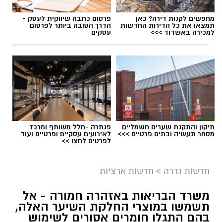
מחפשים לקנות דירה? כאן
פרסום כתבה שיווקית לעסק -
תמצאו את כל הדירות החדשות
הדרך הטובה ביותר לפרסום
למכירה באשדוד >>>
עסקים
תיקון והתקנת שערים חשמליים
פנתרה -חלל משותף ומרכז
מסחר תעשיה ובתים פרטיים >>>
לאירועים עסקיים ופרטיים ועוד
לפרטים לחצו >>
גיוס
במסגרת התפקיד יידרש המועמד להוביל את תחום
חדשות גדרה
>
חדשות ארציות
החינוך וההדרכה במוזיאון, לנהל ולהוביל צוות
משרד הבריאות באזהרה חמורה - אל
מקצועי, לפתח תוכניות חינוכיות, ליצור אירועי תוכן
תשמשו במוצרי החלקת השיער האלה,
ופרויקטים ייחודיים ולעבוד מול קהלים מגוונים, תוך
בהם התגלו חומרים אסורים לשימוש