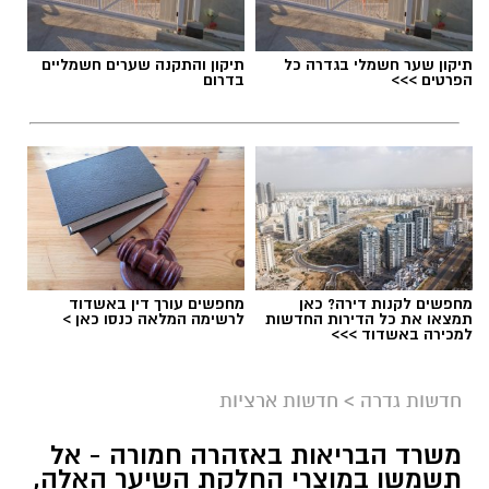
תיקון שער חשמלי בגדרה כל
תיקון והתקנה שערים חשמליים
הפרטים >>>
בדרום
מחפשים לקנות דירה? כאן
מחפשים עורך דין באשדוד
תמצאו את כל הדירות החדשות
לרשימה המלאה כנסו כאן >
למכירה באשדוד >>>
גיוס
במסגרת התפקיד יידרש המועמד להוביל את תחום
חדשות גדרה
>
חדשות ארציות
החינוך וההדרכה במוזיאון, לנהל ולהוביל צוות
משרד הבריאות באזהרה חמורה - אל
מקצועי, לפתח תוכניות חינוכיות, ליצור אירועי תוכן
תשמשו במוצרי החלקת השיער האלה,
ופרויקטים ייחודיים ולעבוד מול קהלים מגוונים, תוך