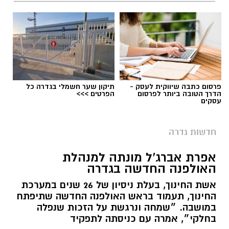
התרבות הבולטים בעיר.
לפרטים המלאים ולהגשת מועמדות ניתן להיכנס
לעמוד הדרושים של החברה העירונית:
להגשת מועמדות לחצו כאן
פרסום כתבה שיווקית לעסק -
תיקון שער חשמלי בגדרה כל
הדרך הטובה ביותר לפרסום
הפרטים >>>
עסקים
יש לכם מידע חשוב שטרם נחשף? צילומים מאירוע
חדשותי? מצאתם טעות בכתבה? נשמח שתשתפו
חדשות גדרה
אותנו
צילומים: משרד הבריאות
אפרת אברג’ל מונתה למנהלת
האולפנה החדשה בגדרה
משרד הבריאות פרסם אזהרה לציבור מפני שימוש
אשת החינוך, בעלת ניסיון של 26 שנים במערכת
במוצרי שיער נוספים שנתפסו במסגרת מבצע
החינוך, תעמוד בראש האולפנה החדשה שתיפתח
פיקוח שנערך בתשעה סניפי רשת "מרכז
במושבה. ״שמחה ונרגשת על הזכות שנפלה
בחלקי״, אמרה עם כניסתה לתפקיד
ההחלקות".