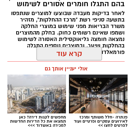
בהם התגלו חומרים אסורים לשימוש
חיבור בין עולם התרבות, החינוך והקהילה.
לאחר בדיקות מעבדה שבוצעו למוצרים שנתפסו
בתשעה סניפי רשת "מרכז ההחלקות", מזהיר
בין דרישות התפקיד:
משרד הבריאות מפני שימוש במוצרי החלקה
ושמפו שאינם רשומים כחוק. בחלק מהמוצרים
תואר אקדמי המוכר על ידי המועצה להשכלה
נמצאה חומצה גליאוקסילית האסורה לשימוש
בהחלקות שיער, ובמוצרים נוספים התגלה
גבוהה.
פורמאלדהיד - חומר המוגדר כמסרטן
קרא עוד
ניסיון בפיתוח הדרכה ועמידה מול קהל.
ניסיון ויכולת בניהול והובלת צוות.
מנהל האתר / 08:34 07.08.26
אולי יעניין אותך גם
יכולת לפיתוח והפקת פרויקטים מיוחדים
ואירועי תוכן.
חשיבה עצמאית ורב־תחומית.
יחסי אנוש מצוינים, יוזמה ויצירתיות.
במוזיאון מציינים כי הם מחפשים מועמד או מועמדת
תגים:
משרד הבריאות
,
חומרים מסוכנים
,
מרכז
פנתרה -חלל משותף ומרכז
מחפשים לקנות דירה? כאן
בעלי "ראש מלא ברעיונות", שיצטרפו להובלת
ההחלקות
לאירועים עסקיים ופרטיים ועוד
תמצאו את כל הדירות החדשות
לפרטים לחצו >>
למכירה באשדוד >>>
הפעילות החינוכית והקהילתית של אחד ממוסדות