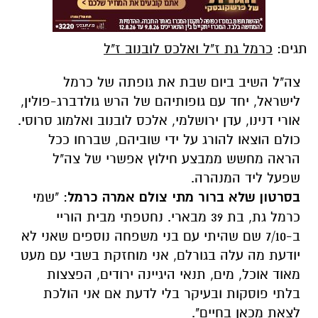
תגים:
כרמל גת ז"ל ואלכס לובנוב ז"ל
צה"ל השיב ביום שבת את גופתה של כרמל
לישראל, יחד עם גופותיהם של
הרש גולדברג-פולין,
אורי דנינו, עדן ירושלמי, אלכס לובנוב ואלמוג סרוסי
.
כולם הוצאו להורג על ידי שוביהם, שברחו ככל
הראה מחשש ממבצע חילוץ אפשרי של צה"ל
שפעל ליד המנהרה.
בסרטון שלא ברור מתי צולם אמרה כרמל
: "שמי
כרמל גת, בת 39 מבארי. נחטפתי מבית הוריי
ב-7/10 שם שהיתי עם בני משפחה נוספים שאני לא
יודעת מה עלה בגורלם, אני מוחזקת בשבי עם מעט
מאוד אוכל, מים, תנאי היגיינה ירודים, הפצצות
בלתי פוסקות ובעיקר בלי לדעת אם אני הולכת
לצאת מכאן בחיים".