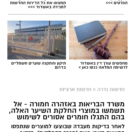
הפרטים >>>
תמצאו את כל הדירות החדשות
למכירה באשדוד >>>
מחפשים עורך דין באשדוד
תיקון והתקנה שערים חשמליים
לרשימה המלאה כנסו כאן >
בדרום
גיוס
במסגרת התפקיד יידרש המועמד להוביל את תחום
חדשות גדרה
>
חדשות ארציות
החינוך וההדרכה במוזיאון, לנהל ולהוביל צוות
משרד הבריאות באזהרה חמורה - אל
מקצועי, לפתח תוכניות חינוכיות, ליצור אירועי תוכן
תשמשו במוצרי החלקת השיער האלה,
ופרויקטים ייחודיים ולעבוד מול קהלים מגוונים, תוך
בהם התגלו חומרים אסורים לשימוש
חיבור בין עולם התרבות, החינוך והקהילה.
לאחר בדיקות מעבדה שבוצעו למוצרים שנתפסו