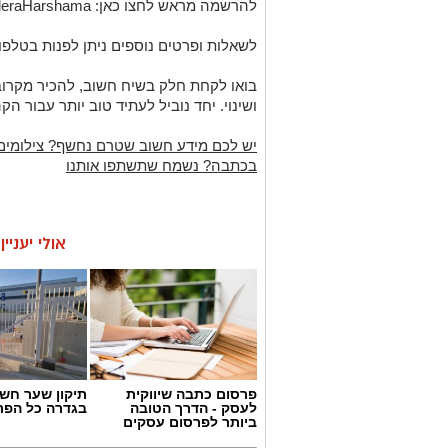
להרשמה מראש לחצו כאן: https://did.li/GederaHarshama
לשאלות ופרטים נוספים ניתן לפנות בטלפון: 8-8593570
בואו לקחת חלק בשיח חשוב, להכיר מקרוב
ושינוי. יחד נוביל לעתיד טוב יותר עבור הק
יש לכם מידע חשוב שטרם נחשף? צילומים
בכתבה? נשמח שתשתפו אותנו
אולי יעניי
פרסום כתבה שיווקית
תיקון שער חש
לעסק - הדרך הטובה
בגדרה כל הפר
ביותר לפרסום עסקים