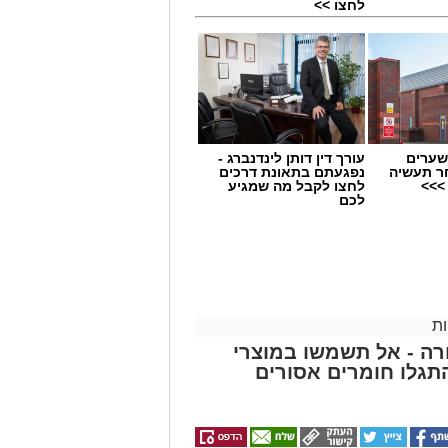
לחצו >>
שערים
עורך דין דותן לינדנברג -
 תחום החינוך וההדרכה במוזיאון, לנהל
ר תעשיה
נפגעתם בתאונת דרכים
>>>
לחצו לקבל מה שמגיע
ת, ליצור אירועי תוכן ופרויקטים ייחודיים
לכם
 עולם התרבות, החינוך והקהילה.
השכלה גבוהה.
.
ת
ה - אל תשמשו במוצרי
 ואירועי תוכן.
גלו חומרים אסורים