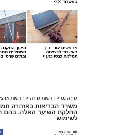
באשדוד >>>
גיוס
מחפשים עורך דין
תיקון והתקנת 
במסגרת התפקיד יידרש המועמד להוביל את
באשדוד לרשימה
חשמליים מסח
המלאה כנסו כאן >
ובתים פרטיים 
ולהוביל צוות מקצועי, לפתח תוכניות חינוכיו
ולעבוד מול קהלים מגוונים, תוך חיבור בין
בין דרישות התפקיד:
תואר אקדמי המוכר על ידי המועצה ל
ניסיון בפיתוח הדרכה ועמידה מול קהל
גדרה נט
>
חדשות גדרה
>
חדשות ארציו
ניסיון ויכולת בניהול והובלת צוות.
משרד הבריאות באזהרה חמור
יכולת לפיתוח והפקת פרויקטים מיוחדים
החלקת השיער האלה, בהם הת
חשיבה עצמאית ורב־תחומית.
לשימוש
יחסי אנוש מצוינים, יוזמה ויצירתיות.
מנהל האתר