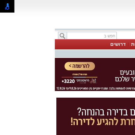
ת
דרושים