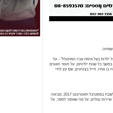
י על ילדות בצל אימת אביו המתעלל" - על
משך כל שנות ילדותם, על חוסר האונים
 בו אחיו. חייל בצנחנים, שם קץ לחיי
20:00 הצגה: "סוף על הקטינו" - זוכת ציון לשבח בפסטיבל תאטרונטו 2017. מביאה
ת 10 המתוודה, מול שיירות נמלים, על מה שאסור לספר, על