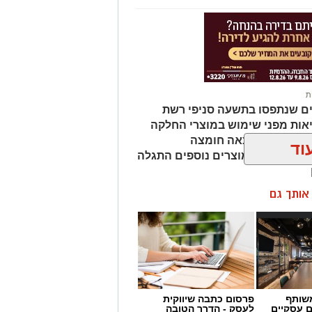
 מועמדת בעלי "ראש מלא ברעיונות",
הילתית של אחד ממוסדות התרבות
 להיכנס לעמוד הדרושים של
ת
ים שנתפסו בתשעה סניפי רשת
 מאירוע חדשותי? מצאתם טעות
אות מפני שימוש במוצרי החלקה
מהמוצרים נמצאה חומצה
וד
ות שיער, ובמוצרים נוספים התגלה
ן אותך גם
שותף
פרסום כתבה שיווקית
ם עסקיים
לעסק - הדרך הטובה