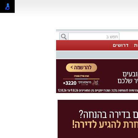
ת
דרושים