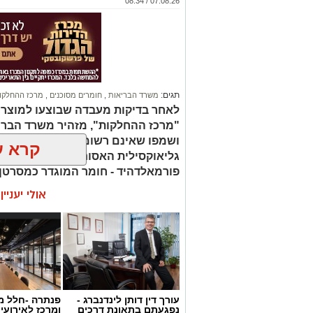
במוזיאון מציינים כי הם מחפשים מועמד או
07.08.26 / 08:34
שיצטרפו להובלת הפעילות החינוכית והק
הבולטים בעיר.
לפרטים המלאים ולהגשת מועמדות ניתן
החברה העירונית:
להגשת מועמדות לחצו כאן
תגים:
משרד הבריאות
,
חומרים מסוכנים
,
מרכז ההחלקו
לאחר בדיקות מעבדה שבוצעו למוצר
יש לכם מידע חשוב שטרם נחשף? צילומים
"מרכז ההחלקות", מזהיר משרד הברי
בכתבה? נשמח שתשתפו אותנו
ושמפו שאינם רשומים כחוק. בחלק 
קרא ע
גליאוקסילית האסורה לשימוש בהחלק
פורמאלדהיד - חומר המוגדר כמסרטן
אולי יעניי
עורך דין דותן לינדנברג -
פנתרה -חלל מ
נפגעתם בתאונת דרכים
ומרכז לאירועי