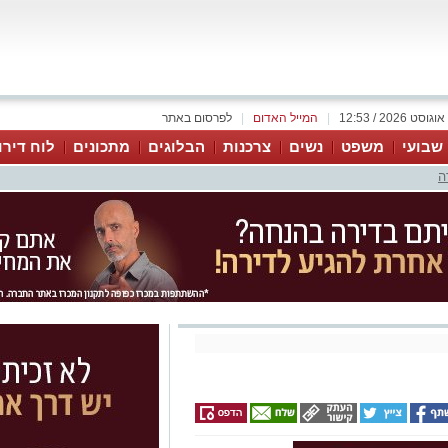
|
המייל האדום
|
לפרסום באתר
 שבועי
משפט
נשים
צרכנות
הבלוגים
מתכונים
לוח דירו
ה