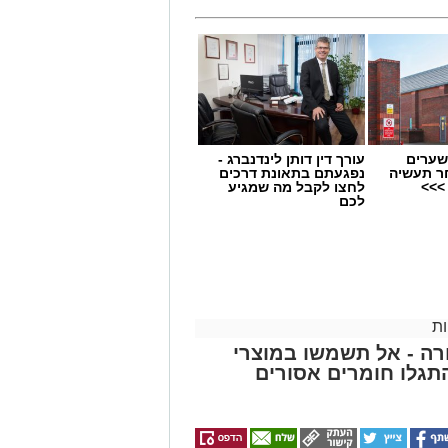
שערים
עורך דין דותן לינדנברג -
 תחום החינוך וההדרכה במוזיאון, לנהל
ר תעשיה
נפגעתם בתאונת דרכים
>>>
לחצו לקבל מה שמגיע
ת, ליצור אירועי תוכן ופרויקטים ייחודיים
לכם
 עולם התרבות, החינוך והקהילה.
השכלה גבוהה.
.
ת
ה - אל תשמשו במוצרי
 ואירועי תוכן.
גלו חומרים אסורים