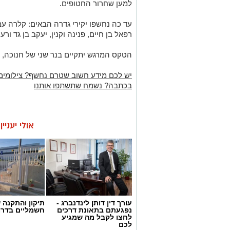
למען שחרור החטופים.
עד כה נחשפו יקירי גדרה הבאים: קלרה עמרם
רפאל בן חיים, פנינה וקנין, יעקב בן גד ורענ
הטקס המרגש יתקיים בנר שני של חנוכה, 26 בדצמבר 2024.
יש לכם מידע חשוב שטרם נחשף? צילומים
בכתבה? נשמח שתשתפו אותנו
אולי יעניי
עורך דין דותן לינדנברג -
תיקון והתקנה 
נפגעתם בתאונת דרכים
חשמליים בדרו
לחצו לקבל מה שמגיע
לכם