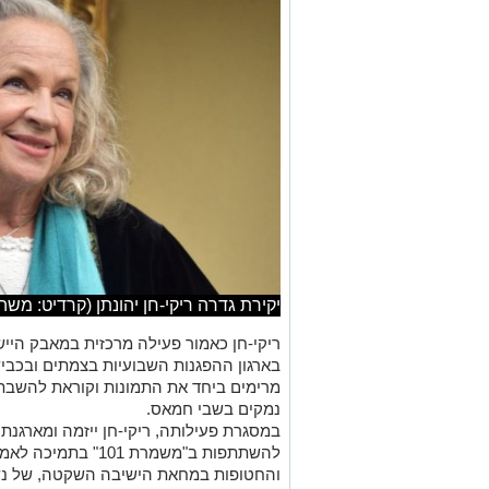
יקירת גדרה ריקי-חן יהונתן (קרדיט: משה
ריקי-חן כאמור פעילה מרכזית במאבק היי
בארגון ההפגנות השבועיות בצמתים ובכביש
נמקים בשבי חמאס.
במסגרת פעילותה, ריקי-חן ייזמה ומארגנ
להשתתפות ב"משמרת 01
והחטופות במחאת הישיבה השקטה, של נשים