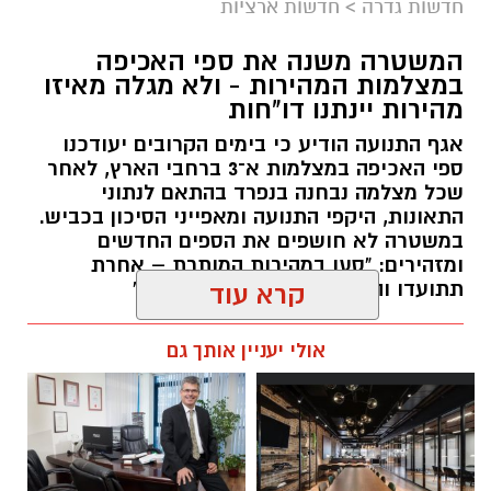
חדשות גדרה
>
חדשות ארציות
המשטרה משנה את ספי האכיפה
במצלמות המהירות - ולא מגלה מאיזו
מהירות יינתנו דו"חות
אגף התנועה הודיע כי בימים הקרובים יעודכנו
ספי האכיפה במצלמות א־3 ברחבי הארץ, לאחר
שכל מצלמה נבחנה בנפרד בהתאם לנתוני
התאונות, היקפי התנועה ומאפייני הסיכון בכביש.
במשטרה לא חושפים את הספים החדשים
ומזהירים: "סעו במהירות המותרת – אחרת
תתועדו והדו"ח יישלח ישירות אליכם"
קרא עוד
עופר אשטוקר / 17:26 09.08.26
אולי יעניין אותך גם