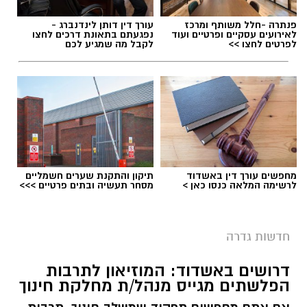
תגים:
מצלמות מהירות
,
עדכון סף האכיפה במצלמות
פנתרה -חלל משותף ומרכז
עורך דין דותן לינדנברג -
מהירות
לאירועים עסקיים ופרטיים ועוד
נפגעתם בתאונת דרכים לחצו
לפרטים לחצו >>
לקבל מה שמגיע לכם
מחפשים עורך דין באשדוד
תיקון והתקנת שערים חשמליים
לרשימה המלאה כנסו כאן >
מסחר תעשיה ובתים פרטיים >>>
חדשות גדרה
צילום: דוברות המשטרה
דרושים באשדוד: המוזיאון לתרבות
הפלשתים מגייס מנהל/ת מחלקת חינוך
אגף התנועה של משטרת ישראל נערך לשינוי