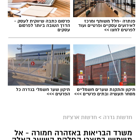
פנתרה -חלל משותף ומרכז
פרסום כתבה שיווקית לעסק -
לאירועים עסקיים ופרטיים ועוד
הדרך הטובה ביותר לפרסום
לפרטים לחצו >>
עסקים
תיקון והתקנת שערים חשמליים
תיקון שער חשמלי בגדרה כל
מסחר תעשיה ובתים פרטיים >>>
הפרטים >>>
גיוס
במסגרת התפקיד יידרש המועמד להוביל את תחום
חדשות גדרה
>
חדשות ארציות
החינוך וההדרכה במוזיאון, לנהל ולהוביל צוות
משרד הבריאות באזהרה חמורה - אל
מקצועי, לפתח תוכניות חינוכיות, ליצור אירועי תוכן
תשמשו במוצרי החלקת השיער האלה,