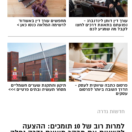
עורך דין דותן לינדנברג -
מחפשים עורך דין באשדוד
נפגעתם בתאונת דרכים לחצו
לרשימה המלאה כנסו כאן >
לקבל מה שמגיע לכם
פרסום כתבה שיווקית לעסק -
תיקון והתקנת שערים חשמליים
הדרך הטובה ביותר לפרסום
מסחר תעשיה ובתים פרטיים >>>
אפרת אברג׳ל - מנהלת האולפנה החדשה בגדרה
עסקים
במערכת החינוך בגדרה מברכים על מינויה של
חדשות גדרה
אפרת אברג’ל למנהלת האולפנה החדשה,
שתיפתח במושבה ותעניק מענה חינוכי לציבור
למרות רוב של 10 תומכים: ההצעה
הדתי.