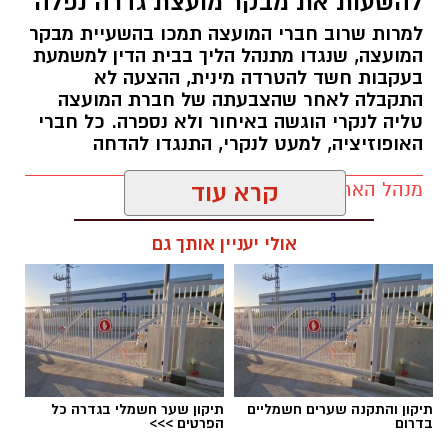
להשעות את מבקר מועצת גדרה נפלה
אברג’ל מביאה עמה ניסיון חינוכי של 26 שנים,
למרות שרוב חברי המועצה תמכו בהשעיית מבקר
המועצה, שנגדו מתנהל הליך בבית הדין למשמעת
שבמהלכן מילאה שורה של תפקידי הוראה, חינוך
בעקבות חשד להטרדה מינית, ההצעה לא
וניהול. לאורך השנים הובילה תלמידות וצוותים
התקבלה לאחר שהצבעתה של חברת המועצה
חינוכיים, הקימה מגמות לימוד, חינכה דורות של
טליה לנקרי הוגשה באיחור ולא נספרה. כל חברי
תלמידות, ואף יצאה לשליחות ציונית בת ארבע
האופוזיציה, למעט לנקרי, התנגדו להדחה
שנים בקהילות יהודיות בקנדה ובארצות הברית.
מנהל האתר / 17:29 06.08.26
קרא עוד
בשנים האחרונות שימשה כרכזת פדגוגית וכמנהלת
התיכון באולפנת צביה ברחובות, וכעת היא תוביל
אולי יעניין אותך גם
את הקמתה ופיתוחה של האולפנה החדשה בגדרה,
מתוך שאיפה לקדם חינוך המשלב ערכים, מצוינות
והעצמה אישית.
תגים:
מועצה מקומית גדרה
,
הדחת מבקר המועצה
המקומית גדרה
עם מינויה אמרה אברג’ל:
תיקון והתקנה שערים חשמליים
תיקון שער חשמלי בגדרה כל
“ב”ה שמחה ונרגשת על הזכות שנפלה בחלקי
בדרום
הפרטים >>>
לעמוד בראש אולפנה צומחת בגדרה, מקום שיהיה