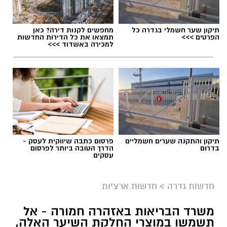
תיקון שער חשמלי בגדרה כל
מחפשים לקנות דירה? כאן
הפרטים >>>
תמצאו את כל הדירות החדשות
למכירה באשדוד >>>
תיקון והתקנה שערים חשמליים
פרסום כתבה שיווקית לעסק -
בדרום
הדרך הטובה ביותר לפרסום
עסקים
גיוס
במסגרת התפקיד יידרש המועמד להוביל את תחום
חדשות גדרה
>
חדשות ארציות
החינוך וההדרכה במוזיאון, לנהל ולהוביל צוות
משרד הבריאות באזהרה חמורה - אל
מקצועי, לפתח תוכניות חינוכיות, ליצור אירועי תוכן
תשמשו במוצרי החלקת השיער האלה,
ופרויקטים ייחודיים ולעבוד מול קהלים מגוונים, תוך