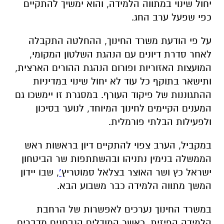
יחול שינוי במתווה הלמידה, והוא ימשיך להתקיים
כפי שפעל ערב החג.
על פי הודעת משרד החינוך, ההחלטה התקבלה
לאחר סדרת דיונים עם הנהגת השלטון המקומי,
המועצות האזוריות ופורום הנהגת ההורים הארצית,
ותישאר בתוקף כל עוד לא יחול שינוי במדיניות
ההתגוננות של פיקוד העורף. במסגרת זו יימשכו גם
המענים הקיימים לחינוך המיוחד, לנוער בסיכון
ולפעילות הבלתי פורמלית.
במקביל, הערב צפוי להתקיים דיון בראשות ראש
הממשלה בנימין נתניהו ובהשתתפות שר הביטחון
ישראל כץ ושר האוצר בצלאל סמוטריץ
’
, שבו יידון
המשך מתווה הלמידה כבר משבוע הבא.
במשרד החינוך נערכים לאפשרות של הרחבת
הלמידה הפיזית, כאשר המודלים הנבחנים מדברים