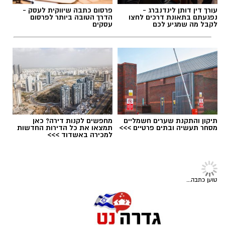
במוזיאון מציינים כי הם מחפשים מועמד או מועמדת
תגים:
משרד הבריאות
,
חומרים מסוכנים
,
מרכז
עורך דין דותן לינדנברג -
פרסום כתבה שיווקית לעסק -
בעלי "ראש מלא ברעיונות", שיצטרפו להובלת
ההחלקות
נפגעתם בתאונת דרכים לחצו
הדרך הטובה ביותר לפרסום
לקבל מה שמגיע לכם
עסקים
הפעילות החינוכית והקהילתית של אחד ממוסדות
התרבות הבולטים בעיר.
לפרטים המלאים ולהגשת מועמדות ניתן להיכנס
לעמוד הדרושים של החברה העירונית:
להגשת מועמדות לחצו כאן
תיקון והתקנת שערים חשמליים
מחפשים לקנות דירה? כאן
מסחר תעשיה ובתים פרטיים >>>
תמצאו את כל הדירות החדשות
למכירה באשדוד >>>
יש לכם מידע חשוב שטרם נחשף? צילומים מאירוע
חדשותי? מצאתם טעות בכתבה? נשמח שתשתפו
חדשות גדרה
אותנו
צילומים: משרד הבריאות
אפרת אברג’ל מונתה למנהלת
האולפנה החדשה בגדרה