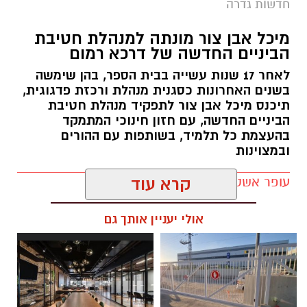
חדשות גדרה
בצעד חריג ויוצא דופן התבקשו חברי מליאת
מיכל אבן צור מונתה למנהלת חטיבת
המועצה המקומית גדרה התבקשו באמצעות דואר
הביניים החדשה של דרכא רמום
אלקטרוני האם להשעות את מבקר המועצה, נגדו
לאחר 17 שנות עשייה בבית הספר, בהן שימשה
הוגשה תובענה לבית הדין למשמעת של עובדי
בשנים האחרונות כסגנית מנהלת ורכזת פדגוגית,
הרשויות המקומיות בעקבות תלונות על הטרדה
תיכנס מיכל אבן צור לתפקיד מנהלת חטיבת
מינית.
הביניים החדשה, עם חזון חינוכי המתמקד
בהעצמת כל תלמיד, בשותפות עם ההורים
במסגרת ההליך, כל 15 חברי המליאה קיבלו פנייה
ובמצוינות
רשמית ובה התבקשו להשיב בדואר אלקטרוני האם
עופר אשטוקר / 21:10 05.08.26
קרא עוד
הם תומכים או מתנגדים להשעיית המבקר. המועד
האחרון למתן תשובה נקבע להיום (חמישי 6.8).
אולי יעניין אותך גם
המהלך מגיע לאחר שהמועצה הגישה לבית הדין
למשמעת תובענה נגד המבקר. בניגוד לעובדי רשות
רגילים, שאותם ניתן לבקש להשעות במסגרת
תגים:
חטיבת הביניים דרכא רמון
ההליך המשמעתי, מעמדו הסטטוטורי של מבקר