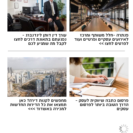
חשיבה עצמאית ורב־תחומית.
יחסי אנוש מצוינים, יוזמה ויצירתיות.
במוזיאון מציינים כי הם מחפשים מועמד או מועמדת
תגים:
משרד הבריאות
,
חומרים מסוכנים
,
מרכז
פנתרה -חלל משותף ומרכז
עורך דין דותן לינדנברג -
בעלי "ראש מלא ברעיונות", שיצטרפו להובלת
ההחלקות
לאירועים עסקיים ופרטיים ועוד
נפגעתם בתאונת דרכים לחצו
לפרטים לחצו >>
לקבל מה שמגיע לכם
הפעילות החינוכית והקהילתית של אחד ממוסדות
התרבות הבולטים בעיר.
לפרטים המלאים ולהגשת מועמדות ניתן להיכנס
לעמוד הדרושים של החברה העירונית:
להגשת מועמדות לחצו כאן
פרסום כתבה שיווקית לעסק -
מחפשים לקנות דירה? כאן
הדרך הטובה ביותר לפרסום
תמצאו את כל הדירות החדשות
עסקים
למכירה באשדוד >>>
יש לכם מידע חשוב שטרם נחשף? צילומים מאירוע
חדשותי? מצאתם טעות בכתבה? נשמח שתשתפו
חדשות גדרה
אותנו