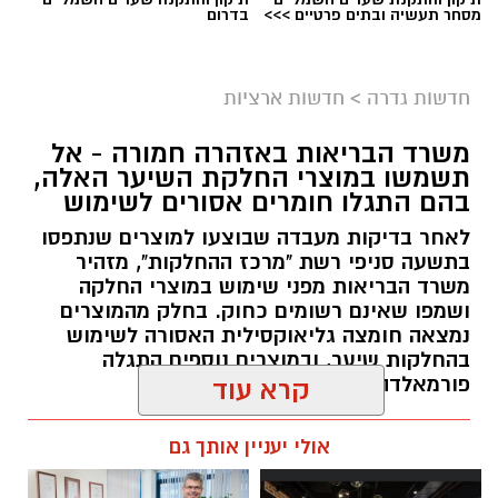
מסחר תעשיה ובתים פרטיים >>>
בדרום
גיוס
במסגרת התפקיד יידרש המועמד להוביל את תחום
חדשות גדרה
>
חדשות ארציות
החינוך וההדרכה במוזיאון, לנהל ולהוביל צוות
משרד הבריאות באזהרה חמורה - אל
מקצועי, לפתח תוכניות חינוכיות, ליצור אירועי תוכן
תשמשו במוצרי החלקת השיער האלה,
ופרויקטים ייחודיים ולעבוד מול קהלים מגוונים, תוך
בהם התגלו חומרים אסורים לשימוש
חיבור בין עולם התרבות, החינוך והקהילה.
לאחר בדיקות מעבדה שבוצעו למוצרים שנתפסו
בתשעה סניפי רשת "מרכז ההחלקות", מזהיר
בין דרישות התפקיד:
משרד הבריאות מפני שימוש במוצרי החלקה
ושמפו שאינם רשומים כחוק. בחלק מהמוצרים
תואר אקדמי המוכר על ידי המועצה להשכלה
נמצאה חומצה גליאוקסילית האסורה לשימוש
בהחלקות שיער, ובמוצרים נוספים התגלה
גבוהה.
פורמאלדהיד - חומר המוגדר כמסרטן
קרא עוד
ניסיון בפיתוח הדרכה ועמידה מול קהל.
ניסיון ויכולת בניהול והובלת צוות.
מנהל האתר / 08:34 07.08.26
אולי יעניין אותך גם
יכולת לפיתוח והפקת פרויקטים מיוחדים
ואירועי תוכן.