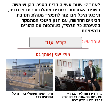
לאחר 17 שנות עשייה בבית הספר, בהן שימשה
הוגשה תובענה לבית הדין למשמעת של עובדי
בשנים האחרונות כסגנית מנהלת ורכזת פדגוגית,
הרשויות המקומיות בעקבות תלונות על הטרדה
תיכנס מיכל אבן צור לתפקיד מנהלת חטיבת
מינית.
הביניים החדשה, עם חזון חינוכי המתמקד
בהעצמת כל תלמיד, בשותפות עם ההורים
במסגרת ההליך, כל 15 חברי המליאה קיבלו פנייה
ובמצוינות
רשמית ובה התבקשו להשיב בדואר אלקטרוני האם
עופר אשטוקר / 21:10 05.08.26
קרא עוד
הם תומכים או מתנגדים להשעיית המבקר. המועד
האחרון למתן תשובה נקבע להיום (חמישי 6.8).
אולי יעניין אותך גם
המהלך מגיע לאחר שהמועצה הגישה לבית הדין
למשמעת תובענה נגד המבקר. בניגוד לעובדי רשות
רגילים, שאותם ניתן לבקש להשעות במסגרת
תגים:
חטיבת הביניים דרכא רמון
ההליך המשמעתי, מעמדו הסטטוטורי של מבקר
הרשות שונה, והחוק מחייב החלטה של מליאת
המועצה ברוב מיוחד של 12 מתוך 15 חברי המליאה
עורך דין דותן לינדנברג -
תיקון שער חשמלי בגדרה כל
נפגעתם בתאונת דרכים לחצו
הפרטים >>>
לצורך השעייתו.
לקבל מה שמגיע לכם