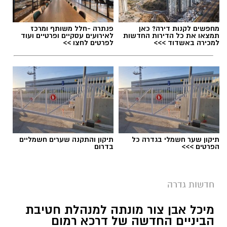
מחפשים לקנות דירה? כאן
פנתרה -חלל משותף ומרכז
תמצאו את כל הדירות החדשות
לאירועים עסקיים ופרטיים ועוד
למכירה באשדוד >>>
לפרטים לחצו >>
תיקון שער חשמלי בגדרה כל
תיקון והתקנה שערים חשמליים
הפרטים >>>
בדרום
ישיבת מועצה בגדרה - ארכיון
חדשות גדרה
בצעד חריג ויוצא דופן התבקשו חברי מליאת
מיכל אבן צור מונתה למנהלת חטיבת
המועצה המקומית גדרה התבקשו באמצעות דואר
הביניים החדשה של דרכא רמום
אלקטרוני האם להשעות את מבקר המועצה, נגדו