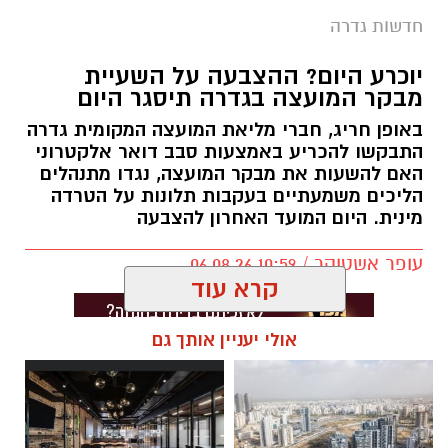
חדשות גדרה
יוכרע היום? ההצבעה על השעיית
מבקר המועצה בגדרה תיסגר היום
באופן חריג, חברי מליאת המועצה המקומית גדרה
התבקשו להכריע באמצעות סבב דואר אלקטרוני
האם להשעות את מבקר המועצה, נגדו מתנהלים
הליכים משמעתיים בעקבות תלונות על הטרדה
מינית. היום המועד האחרון להצבעה
עופר אשטוקר / 10:59 06.08.26
קרא עוד
אולי יעניין אותך גם
תגים:
מועצה מקומית גדרה
,
חשד להטרדה מינית
בגדרה