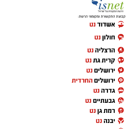
השטח ולמוקדי הסיכון.
קבוצת התקשורת ומקומוני הרשת:
לקראת השינוי ערך אגף התנועה בחינה מקצועית
ומקיפה של מערך מצלמות המהירות. בניגוד
לקביעת רף אחיד בלבד, במשטרה מדגישים כי
בוצעה
הערכה פרטנית לכל מצלמה ומצלמה
, תוך
בחינת מאפייני הדרך שבה היא מוצבת, היקפי
התנועה באזור, נתוני תאונות הדרכים, מספר
הנפגעים ומאפייני הסיכון בכל מקטע.
בתום הבדיקה החליט ראש אגף התנועה, ניצב חיים
שמואלי, לעדכן את ספי האכיפה בהתאם לניתוח
שנערך ולתנאי הדרך בפועל. במשטרה מסבירים כי
המטרה היא למקד את האכיפה במיוחד במקומות
שבהם קיימת סכנה מוגברת למשתמשי הדרך.
מה שלא נמסר לציבור הוא הנתון שמעניין נהגים