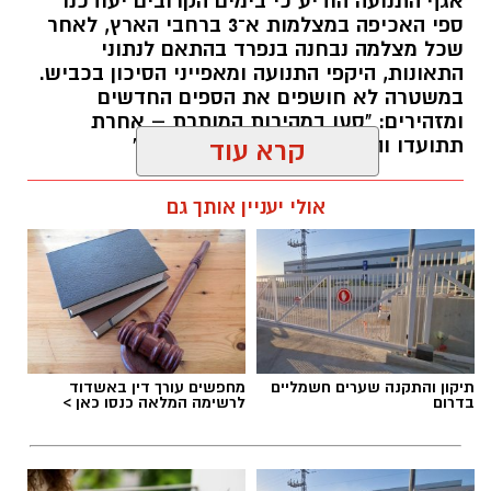
אגף התנועה הודיע כי בימים הקרובים יעודכנו
במועד המתוכנן ולדחותו.
ספי האכיפה במצלמות א־3 ברחבי הארץ, לאחר
שכל מצלמה נבחנה בנפרד בהתאם לנתוני
מהמועצה המקומית גדרה נמסר כי
מועד חדש
התאונות, היקפי התנועה ומאפייני הסיכון בכביש.
לאירוע יפורסם בהקדם
, וכי התושבים מתבקשים
במשטרה לא חושפים את הספים החדשים
ומזהירים: "סעו במהירות המותרת – אחרת
לעקוב אחר העדכונים.
תתועדו והדו"ח יישלח ישירות אליכם"
קרא עוד
עופר אשטוקר / 17:26 09.08.26
אולי יעניין אותך גם
יש לכם מידע חשוב שטרם נחשף? צילומים מאירוע
תגים:
מצלמות מהירות
,
עדכון סף האכיפה במצלמות
חדשותי? מצאתם טעות בכתבה? נשמח שתשתפו
מהירות
אותנו
תיקון והתקנה שערים חשמליים
מחפשים עורך דין באשדוד
בדרום
לרשימה המלאה כנסו כאן >