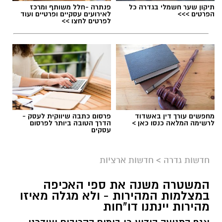
תיקון שער חשמלי בגדרה כל
פנתרה -חלל משותף ומרכז
הפרטים >>>
לאירועים עסקיים ופרטיים ועוד
לפרטים לחצו >>
אילוסטרציה
המועצה המקומית גדרה הודיעה הערב (ראשון) על
דחיית אירוע
"קמפינגדרה"
, שהיה אמור להתקיים
מחפשים עורך דין באשדוד
פרסום כתבה שיווקית לעסק -
לרשימה המלאה כנסו כאן >
הדרך הטובה ביותר לפרסום
השבוע, זאת בשל עומס החום הכבד הצפוי.
עסקים
האירוע, שעליו פרסמנו לקראת קיומו, תוכנן להציע
חדשות גדרה
>
חדשות ארציות
לתושבי גדרה חוויית קמפינג משפחתית במסגרת
אירועי הקיץ ביישוב.
המשטרה משנה את ספי האכיפה
במצלמות המהירות - ולא מגלה מאיזו
אלא שבעקבות התחזית והטמפרטורות הגבוהות
מהירות יינתנו דו"חות
הצפויות השבוע, הוחלט שלא לקיים את האירוע