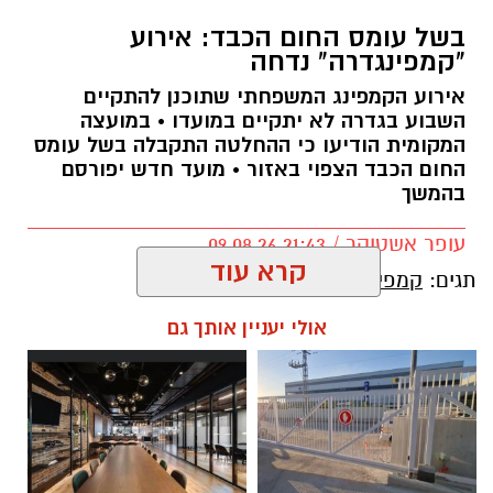
בשל עומס החום הכבד: אירוע
"קמפינגדרה" נדחה
אירוע הקמפינג המשפחתי שתוכנן להתקיים
השבוע בגדרה לא יתקיים במועדו • במועצה
המקומית הודיעו כי ההחלטה התקבלה בשל עומס
החום הכבד הצפוי באזור • מועד חדש יפורסם
בהמשך
עופר אשטוקר / 21:43 09.08.26
קרא עוד
תגים:
קמפיגדרה
אולי יעניין אותך גם