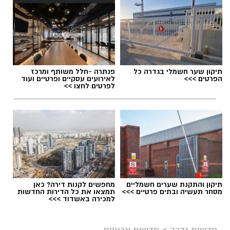
תגים:
דרושים באשדוד
תיקון שער חשמלי בגדרה כל
פנתרה -חלל משותף ומרכז
הפרטים >>>
לאירועים עסקיים ופרטיים ועוד
לפרטים לחצו >>
תיקון והתקנת שערים חשמליים
מחפשים לקנות דירה? כאן
מסחר תעשיה ובתים פרטיים >>>
תמצאו את כל הדירות החדשות
למכירה באשדוד >>>
גיוס
במסגרת התפקיד יידרש המועמד להוביל את תחום
חדשות גדרה
>
חדשות ארציות