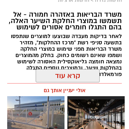
החינוך וההדרכה במוזיאון, לנהל ולהוביל צוות
משרד הבריאות באזהרה חמורה - אל
מקצועי, לפתח תוכניות חינוכיות, ליצור אירועי תוכן
תשמשו במוצרי החלקת השיער האלה,
ופרויקטים ייחודיים ולעבוד מול קהלים מגוונים, תוך
בהם התגלו חומרים אסורים לשימוש
חיבור בין עולם התרבות, החינוך והקהילה.
לאחר בדיקות מעבדה שבוצעו למוצרים שנתפסו
בתשעה סניפי רשת "מרכז ההחלקות", מזהיר
בין דרישות התפקיד:
משרד הבריאות מפני שימוש במוצרי החלקה
ושמפו שאינם רשומים כחוק. בחלק מהמוצרים
תואר אקדמי המוכר על ידי המועצה להשכלה
נמצאה חומצה גליאוקסילית האסורה לשימוש
בהחלקות שיער, ובמוצרים נוספים התגלה
גבוהה.
פורמאלדהיד - חומר המוגדר כמסרטן
קרא עוד
ניסיון בפיתוח הדרכה ועמידה מול קהל.
ניסיון ויכולת בניהול והובלת צוות.
מנהל האתר / 08:34 07.08.26
אולי יעניין אותך גם
יכולת לפיתוח והפקת פרויקטים מיוחדים
ואירועי תוכן.
חשיבה עצמאית ורב־תחומית.
יחסי אנוש מצוינים, יוזמה ויצירתיות.