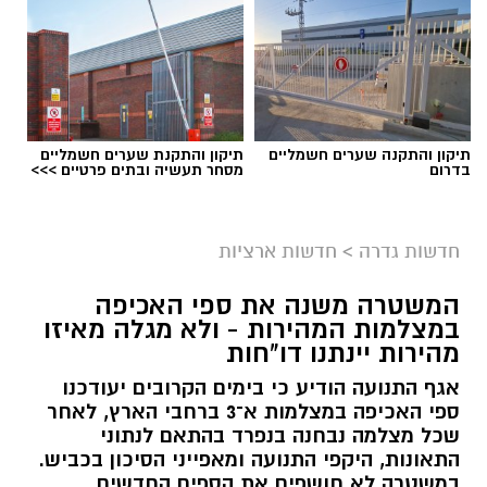
אילוסטרציה
המועצה המקומית גדרה הודיעה הערב (ראשון) על
דחיית אירוע
"קמפינגדרה"
, שהיה אמור להתקיים
תיקון והתקנה שערים חשמליים
תיקון והתקנת שערים חשמליים
בדרום
מסחר תעשיה ובתים פרטיים >>>
השבוע, זאת בשל עומס החום הכבד הצפוי.
האירוע, שעליו פרסמנו לקראת קיומו, תוכנן להציע
חדשות גדרה
>
חדשות ארציות
לתושבי גדרה חוויית קמפינג משפחתית במסגרת
אירועי הקיץ ביישוב.
המשטרה משנה את ספי האכיפה
במצלמות המהירות - ולא מגלה מאיזו
אלא שבעקבות התחזית והטמפרטורות הגבוהות
מהירות יינתנו דו"חות
הצפויות השבוע, הוחלט שלא לקיים את האירוע
אגף התנועה הודיע כי בימים הקרובים יעודכנו
במועד המתוכנן ולדחותו.
ספי האכיפה במצלמות א־3 ברחבי הארץ, לאחר
שכל מצלמה נבחנה בנפרד בהתאם לנתוני
מהמועצה המקומית גדרה נמסר כי
מועד חדש
התאונות, היקפי התנועה ומאפייני הסיכון בכביש.
לאירוע יפורסם בהקדם
, וכי התושבים מתבקשים
במשטרה לא חושפים את הספים החדשים