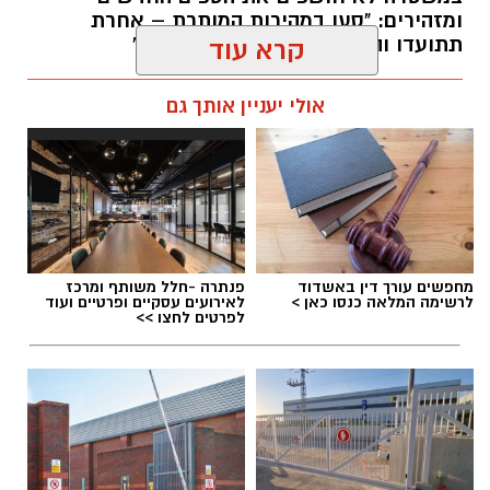
ומזהירים: "סעו במהירות המותרת – אחרת
לעקוב אחר העדכונים.
תתועדו והדו"ח יישלח ישירות אליכם"
קרא עוד
עופר אשטוקר / 17:26 09.08.26
אולי יעניין אותך גם
יש לכם מידע חשוב שטרם נחשף? צילומים מאירוע
תגים:
מצלמות מהירות
,
עדכון סף האכיפה במצלמות
חדשותי? מצאתם טעות בכתבה? נשמח שתשתפו
מהירות
אותנו
מחפשים עורך דין באשדוד
פנתרה -חלל משותף ומרכז
לרשימה המלאה כנסו כאן >
לאירועים עסקיים ופרטיים ועוד
לפרטים לחצו >>