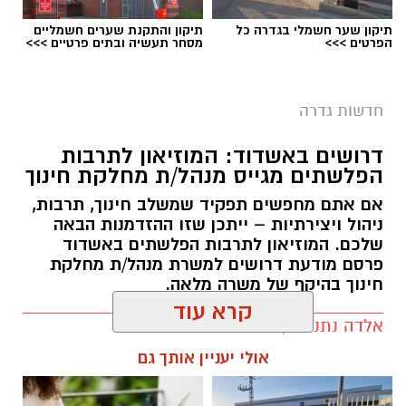
תיקון שער חשמלי בגדרה כל
תיקון והתקנת שערים חשמליים
צילום: דוברות המשטרה
הפרטים >>>
מסחר תעשיה ובתים פרטיים >>>
אגף התנועה של משטרת ישראל נערך לשינוי
משמעותי באופן האכיפה באמצעות מצלמות
חדשות גדרה
המהירות. בימים הקרובים צפויים להיכנס לתוקף
דרושים באשדוד: המוזיאון לתרבות
ספי אכיפה מעודכנים במצלמות א־3 המוצבות
הפלשתים מגייס מנהל/ת מחלקת חינוך
בדרכים ובצמתים ברחבי הארץ.
אם אתם מחפשים תפקיד שמשלב חינוך, תרבות,
המהלך מגיע על רקע הקטל המתמשך בכבישים.
ניהול ויצירתיות – ייתכן שזו ההזדמנות הבאה
שלכם. המוזיאון לתרבות הפלשתים באשדוד
במשטרה מציינים כי בשנה האחרונה נהרגו מאות
פרסם מודעת דרושים למשרת מנהל/ת מחלקת
בני אדם בתאונות דרכים ואלפים נוספים נפצעו
חינוך בהיקף של משרה מלאה.
בדרגות שונות – נתונים שלדברי אגף התנועה
מחייבים החמרה והתאמה של האכיפה לתנאי
אלדה נתנאל / 09:43 07.08.26
קרא עוד
השטח ולמוקדי הסיכון.
תגים:
דרושים באשדוד
לקראת השינוי ערך אגף התנועה בחינה מקצועית
אולי יעניין אותך גם