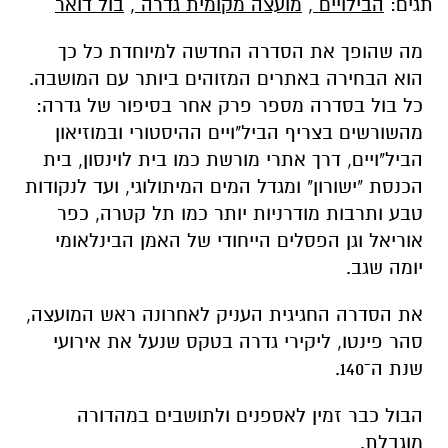
תגים:
הבילויים
,
מועצה מקומית גדרה
,
בול דואר
מה שהופך את הסדרה החדשה למיוחדת כל כך
הוא הבחירה באתרים המזוהים ביותר עם המושבה.
כל בול בסדרה מספר פרק אחר בסיפור של גדרה:
מהשורשים בצריף הביל"ויים ההיסטורי ובמוזיאון
הביל"ויים, דרך אתרי מורשת כמו בית לוינסון, בית
הכנסת "ישורון" ומגדל המים המיתולוגי, ועד לנקודות
טבע ותרבות מודרניות יותר כמו תל קטרה, כפר
אוריאל וגן הפסלים הייחודי של האמן הבינלאומי
יומה שגב.
את הסדרה החגיגית העניק לאחרונה ראש המועצה,
סהר פינטו, ליקירי גדרה בטקס שנעל את אירועי
שנת ה־140.
הבול כבר זמין לאספנים ולתושבים במהדורה
מוגבלת.