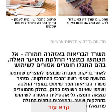
מחפשים עורך דין באשדוד
פרסום כתבה שיווקית לעסק -
לרשימה המלאה כנסו כאן >
הדרך הטובה ביותר לפרסום
עסקים
גיוס
במסגרת התפקיד יידרש המועמד להוביל את תחום
חדשות גדרה
>
חדשות ארציות
החינוך וההדרכה במוזיאון, לנהל ולהוביל צוות
משרד הבריאות באזהרה חמורה - אל
מקצועי, לפתח תוכניות חינוכיות, ליצור אירועי תוכן
תשמשו במוצרי החלקת השיער האלה,
ופרויקטים ייחודיים ולעבוד מול קהלים מגוונים, תוך
בהם התגלו חומרים אסורים לשימוש
חיבור בין עולם התרבות, החינוך והקהילה.
לאחר בדיקות מעבדה שבוצעו למוצרים שנתפסו
בתשעה סניפי רשת "מרכז ההחלקות", מזהיר
בין דרישות התפקיד:
משרד הבריאות מפני שימוש במוצרי החלקה
ושמפו שאינם רשומים כחוק. בחלק מהמוצרים
תואר אקדמי המוכר על ידי המועצה להשכלה
נמצאה חומצה גליאוקסילית האסורה לשימוש
בהחלקות שיער, ובמוצרים נוספים התגלה
גבוהה.
פורמאלדהיד - חומר המוגדר כמסרטן
קרא עוד
ניסיון בפיתוח הדרכה ועמידה מול קהל.