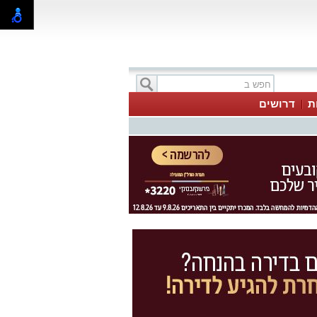
ת
דרושים