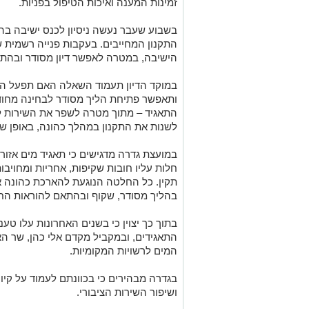
זמינות המענה ואיכות הטיפול בפניות.
בשבוע שעבר נעשה ניסיון לכנס ישיבה בהת
התקנון המחייבים. בעקבות פנייה רשמית
הישיבה, במטרה לאפשר דיון מסודר ובהתא
במוקד הדיון תעמוד השאלה האם תפעל הא
ותאפשר פתיחת הליך מסודר לבחינה מחוד
התאגיד – מתוך מטרה לשפר את השירות 
לשנות את התקנון במהלך כהונה, באופן ש
במועצת גדרה מדגישים כי תאגיד מים אזורי 
חלות עליו חובות שקיפות, אחריות ומחויב
תקין. כל החלטה הנוגעת להארכת כהונה או 
בהליך מסודר, שקוף ובהתאם להוראות החו
בתוך כך יצוין כי בשנים האחרונות עלו טענו
התאגידים, ובמקביל מקדם
אלי כהן
, שר ה
המים לרשויות המקומיות.
בגדרה מבהירים כי בכוונתם לעמוד על קיום 
ושיפור השירות הציבורי.