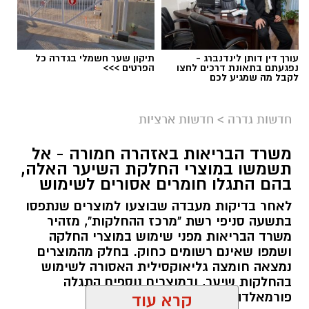
עורך דין דותן לינדנברג -
תיקון שער חשמלי בגדרה כל
נפגעתם בתאונת דרכים לחצו
הפרטים >>>
לקבל מה שמגיע לכם
גיוס
במסגרת התפקיד יידרש המועמד להוביל את תחום
חדשות גדרה
>
חדשות ארציות
החינוך וההדרכה במוזיאון, לנהל ולהוביל צוות
משרד הבריאות באזהרה חמורה - אל
מקצועי, לפתח תוכניות חינוכיות, ליצור אירועי תוכן
תשמשו במוצרי החלקת השיער האלה,
ופרויקטים ייחודיים ולעבוד מול קהלים מגוונים, תוך
בהם התגלו חומרים אסורים לשימוש
חיבור בין עולם התרבות, החינוך והקהילה.
לאחר בדיקות מעבדה שבוצעו למוצרים שנתפסו
בתשעה סניפי רשת "מרכז ההחלקות", מזהיר
בין דרישות התפקיד:
משרד הבריאות מפני שימוש במוצרי החלקה
ושמפו שאינם רשומים כחוק. בחלק מהמוצרים
תואר אקדמי המוכר על ידי המועצה להשכלה
נמצאה חומצה גליאוקסילית האסורה לשימוש
בהחלקות שיער, ובמוצרים נוספים התגלה
גבוהה.
פורמאלדהיד - חומר המוגדר כמסרטן
קרא עוד
ניסיון בפיתוח הדרכה ועמידה מול קהל.