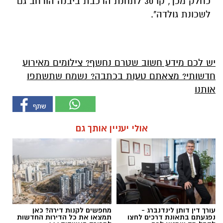
כחלק מכך, קו 30 לתחנת הרכבת ביבנה הורחב גם
לשכונת גולדה".
יש לכם מידע חשוב שטרם נחשף? צילומים מאירוע
חדשותי? מצאתם טעות בכתבה? נשמח שתשתפו
אותנו
אולי יעניין אותך גם
עורך דין דותן לינדנברג -
מחפשים לקנות דירה? כאן
נפגעתם בתאונת דרכים לחצו
תמצאו את כל הדירות החדשות