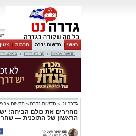
07 אוגוסט 2026 / 06:25
ראשי
חדשות גדרה
תרבות
מגזין
חדשות ארציות
קהילת גדרה
ספורט גדר
|
|
גדרה נט
>
חדשות גדרה
>
חדשות ארציו
מחזירים את כולם הביתה! י
הראשון של התוכנית — שחרו
עופר אשטוקר
09.10.25 / 06:28