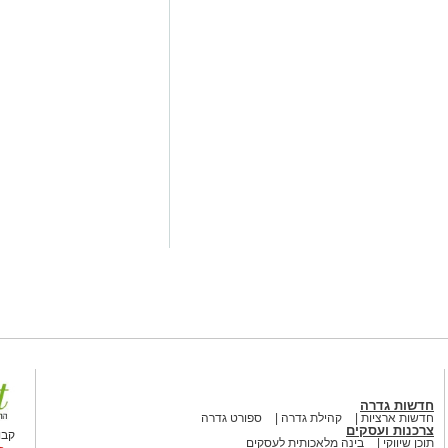
חמישי), למרות שרוב חברי המועצה
1 חברי מועצה בהשעיית המבקר, בעוד ארבעה התנגדו.
למעט חברת המועצה טליה לנקרי, שבחרה
לתמוך בהשעייה. עם זאת, הצבעתה הוגשה לאחר השעה 14:00 – כ-40 דקות לאחר
ספרה.
מי שהתנגד להשעיית המבקר הוא גם חבר המועצה קובי אלפי, מספר 2 ברשימתה
לך. בכך נוצר פער בעמדות בין השניים,
התנגד לה.
תי המתנהל נגד מבקר המועצה בבית
ת. למרות שרוב חברי המועצה תמכו,
ה לכהן בתפקידו.
 הציבורית והפוליטית בגדרה, לאחר
ו של המבקר, כמו גם עצומה עליה
חדשות גדרה
 מאירוע חדשותי? מצאתם טעות
חדשות ארציות
קהילת גדרה
ספורט גדרה
צרכנות ועסקים
קבו
תוכן שיווקי
בינה מלאכותית לעסקים