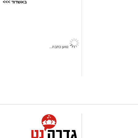
באשדוד >>>
בעקבות חשד להטרדה מינית, נפלה היום (
תמכו בהדחתו.
במהלך ההצבעה תמכו 0
בין המתנגדים היו כל חברי האופוזיציה, 
המועד שנקבע לסיום ההצבעה - ולכן לא נ
טוען כתבה...
של לנקרי, שנותר בעמדתו והצביע נגד המה
לאחר שלנקרי תמכה בהשעייה ואילו אלפי 
ההצבעה התקיימה על רקע ההליך המשמע
הדין למשמעת, בעקבות חשד להטרדה מיני
ההצעה לא אושרה, והמבקר ימשיך בשלב ז
תוצאות ההצבעה צפויות לעורר הדים בזירה
שרוב חברי המועצה ביקשו להביא להשעיית
חתמו עובדות במועצה המקומית.
יש לכם מידע חשוב שטרם נחשף? צילומים
בכתבה? נשמח שתשתפו אותנו