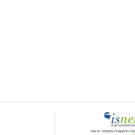
צת התקשורת ומקומוני הרשת: