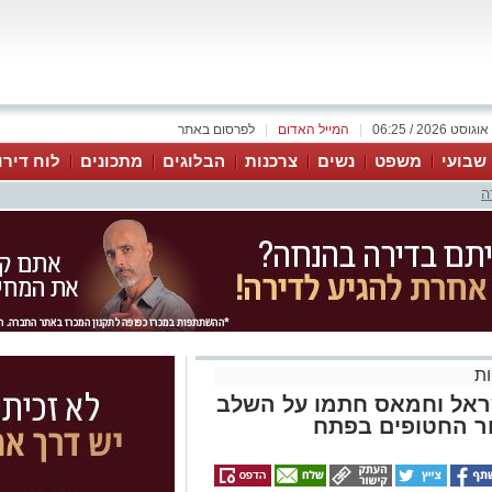
|
המייל האדום
|
לפרסום באתר
 שבועי
משפט
נשים
צרכנות
הבלוגים
מתכונים
לוח דירו
ה
ת
שראל וחמאס חתמו על השלב
ר החטופים בפתח