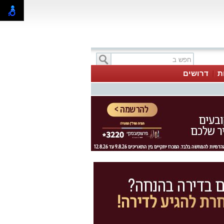
ת
דרושים