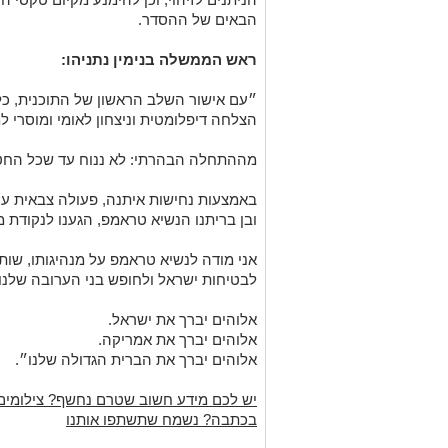
הבאים של ההסדר.
ראש הממשלה בנימין נתניהו:
״עם אישור השלב הראשון של התוכנית, כל 
הצלחה דיפלומטית וניצחון לאומי ומוסרי ל
מההתחלה הבהרתי: לא ננוח עד שכל החטופי
באמצעות נחישות איתנה, פעולה צבאית עוצ
ובן בריתנו הנשיא טראמפ, הגענו לנקודת מ
אני מודה לנשיא טראמפ על מנהיגותו, שות
לבטיחות ישראל ולחופש בני הערובה שלנו.
אלוהים יברך את ישראל.
אלוהים יברך את אמריקה.
אלוהים יברך את הברית הגדולה שלנו״.
יש לכם מידע חשוב שטרם נחשף? צילומים
בכתבה? נשמח שתשתפו אותנו