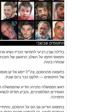
החטופים שבשבי
בלילה שבין רביעי לחמישי הכריז נשיא אר
וחמאס חתמו על השלב הראשון של תוכנית
שנותרו בעזה.
כתוצאה מההסכם, צה״ל ייסוג אל קו מוסכם
של החטופים — חלקם כבר ביום שבת.
ראש הממשלה נתניהו הודיע שהממשלה תת
האסירים הפלסטיניים, והביע תודתו לנשיא
התמיכה.
בחמאס הודיעו גם הם על ההסכם, והתחיי
הניתנים לזיהוי, וכן להימנע מקיום טקסי