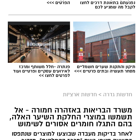
נפגעתם בתאונת דרכים לחצו
הפרטים >>>
לקבל מה שמגיע לכם
תיקון והתקנת שערים חשמליים
פנתרה -חלל משותף ומרכז
מסחר תעשיה ובתים פרטיים >>>
לאירועים עסקיים ופרטיים ועוד
לפרטים לחצו >>
גיוס
במסגרת התפקיד יידרש המועמד להוביל את תחום
חדשות גדרה
>
חדשות ארציות
החינוך וההדרכה במוזיאון, לנהל ולהוביל צוות
משרד הבריאות באזהרה חמורה - אל
מקצועי, לפתח תוכניות חינוכיות, ליצור אירועי תוכן
תשמשו במוצרי החלקת השיער האלה,
ופרויקטים ייחודיים ולעבוד מול קהלים מגוונים, תוך
בהם התגלו חומרים אסורים לשימוש
חיבור בין עולם התרבות, החינוך והקהילה.
לאחר בדיקות מעבדה שבוצעו למוצרים שנתפסו