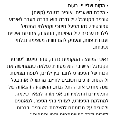
• מקום שלישי: רעות
• מלכת השערים: אופיר בוזורגי (קשת)
טורניר הקטרגל של גדרה הוא הרבה מעבר לאירוע
ספורטיבי. זהו מפעל חינוכי וקהילתי המנחיל
לילדים ערכים של מצוינות, התמדה, אחריות אישית
ועבודת צוות, ומעניק להם חוויה מעצימה ובלתי
נשכחת.
ראש המועצה המקומית גדרה, סהר פינטו: "טורניר
הקטרגל היישובי הוא מסורת נפלאה שממחישה את
הכוח של הספורט לחבר בין ילדים, לטפח מצוינות
ולהקנות ערכים חשובים לחיים. מרגש לראות בכל
שנה מחדש את ההתלהבות, ההשקעה והגאווה של
התלמידים והתלמידות. אני מודה למאיר שלמה,
למחלקת הספורט, לצוותי בתי הספר, למאמנים
ולהורים על תרומתם להצלחת הטורניר. ברכות
לזוכים ולכל המשתתפים והמשתתפות."