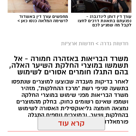
עורך דין דותן לינדנברג -
מחפשים עורך דין באשדוד
נפגעתם בתאונת דרכים לחצו
לרשימה המלאה כנסו כאן >
לקבל מה שמגיע לכם
גיוס
במסגרת התפקיד יידרש המועמד להוביל את תחום
חדשות גדרה
>
חדשות ארציות
החינוך וההדרכה במוזיאון, לנהל ולהוביל צוות
משרד הבריאות באזהרה חמורה - אל
מקצועי, לפתח תוכניות חינוכיות, ליצור אירועי תוכן
תשמשו במוצרי החלקת השיער האלה,
ופרויקטים ייחודיים ולעבוד מול קהלים מגוונים, תוך
בהם התגלו חומרים אסורים לשימוש
חיבור בין עולם התרבות, החינוך והקהילה.
לאחר בדיקות מעבדה שבוצעו למוצרים שנתפסו
בתשעה סניפי רשת "מרכז ההחלקות", מזהיר
בין דרישות התפקיד:
משרד הבריאות מפני שימוש במוצרי החלקה
ושמפו שאינם רשומים כחוק. בחלק מהמוצרים
תואר אקדמי המוכר על ידי המועצה להשכלה
נמצאה חומצה גליאוקסילית האסורה לשימוש
בהחלקות שיער, ובמוצרים נוספים התגלה
גבוהה.
פורמאלדהיד - חומר המוגדר כמסרטן
קרא עוד
ניסיון בפיתוח הדרכה ועמידה מול קהל.
ניסיון ויכולת בניהול והובלת צוות.
מנהל האתר / 08:34 07.08.26