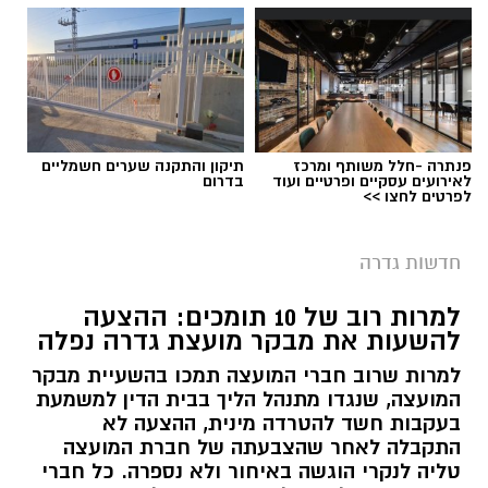
פנתרה -חלל משותף ומרכז
תיקון והתקנה שערים חשמליים
לאירועים עסקיים ופרטיים ועוד
בדרום
אפרת אברג׳ל - מנהלת האולפנה החדשה בגדרה
לפרטים לחצו >>
במערכת החינוך בגדרה מברכים על מינויה של
חדשות גדרה
אפרת אברג’ל למנהלת האולפנה החדשה,
שתיפתח במושבה ותעניק מענה חינוכי לציבור
למרות רוב של 10 תומכים: ההצעה
הדתי.
להשעות את מבקר מועצת גדרה נפלה
אברג’ל מביאה עמה ניסיון חינוכי של 26 שנים,
למרות שרוב חברי המועצה תמכו בהשעיית מבקר
המועצה, שנגדו מתנהל הליך בבית הדין למשמעת
שבמהלכן מילאה שורה של תפקידי הוראה, חינוך
בעקבות חשד להטרדה מינית, ההצעה לא
וניהול. לאורך השנים הובילה תלמידות וצוותים
התקבלה לאחר שהצבעתה של חברת המועצה
חינוכיים, הקימה מגמות לימוד, חינכה דורות של
טליה לנקרי הוגשה באיחור ולא נספרה. כל חברי