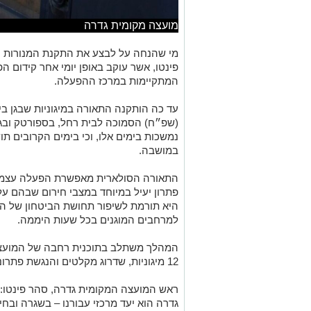
מועצה מקומית גדרה
מי שהנחה על לבצע את התקנת המנורות 
פינטו, אשר עוקב באופן יומי אחר קידום ה
המתקיימות במרכז ההפעלה.
עד כה הותקנה התאורה במיגוניות שבגן ביל״
(שפ״ח) הסמוכה לבית רחל, בספורטק ובגן
נמשכות בימים אלו, וכי בימים הקרובים ת
במושבה.
התאורה הסולארית מאפשרת הפעלה עצמאי
פתרון יעיל במיוחד במצבי חירום שבהם 
היא תורמת לשיפור תחושת הביטחון של ה
למרחבים המוגנים בכל שעות היממה.
המהלך משתלב בתוכנית רחבה של המועצה 
12 מיגוניות, שדרוג מקלטים והנגשת פתרונות מיגון לתושבים.
ראש המועצה המקומית גדרה, סהר פינטו: 
גדרה הוא יעד מרכזי עבורנו – בשגרה ובח