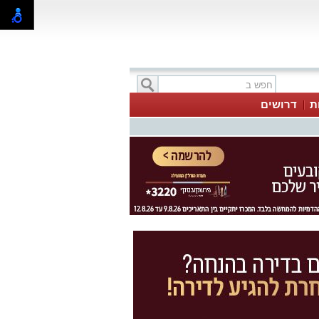
ת
דרושים