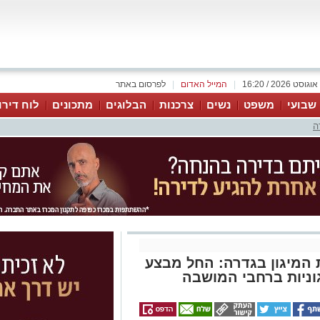
|
המייל האדום
|
לפרסום באתר
 שבועי
משפט
נשים
צרכנות
הבלוגים
מתכונים
לוח דירו
ה
המיגון בגדרה: החל מבצע
וניות ברחבי המושבה