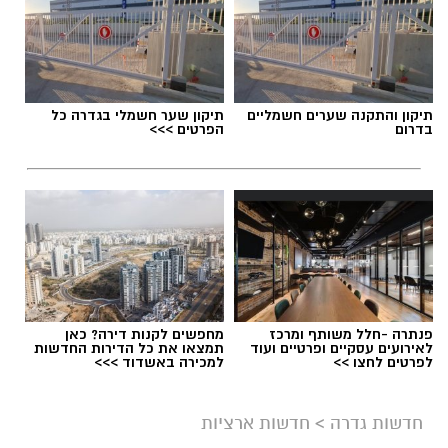
תגים:
דרושים באשדוד
תיקון והתקנה שערים חשמליים
תיקון שער חשמלי בגדרה כל
בדרום
הפרטים >>>
פנתרה -חלל משותף ומרכז
מחפשים לקנות דירה? כאן
לאירועים עסקיים ופרטיים ועוד
תמצאו את כל הדירות החדשות
לפרטים לחצו >>
למכירה באשדוד >>>
גיוס
במסגרת התפקיד יידרש המועמד להוביל את תחום
חדשות גדרה
>
חדשות ארציות
החינוך וההדרכה במוזיאון, לנהל ולהוביל צוות