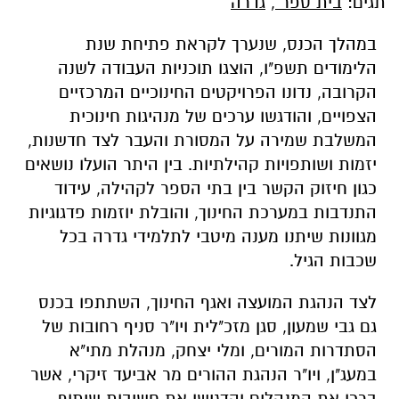
תגים:
בית ספר
,
גדרה
במהלך הכנס, שנערך לקראת פתיחת שנת
הלימודים תשפ"ו, הוצגו תוכניות העבודה לשנה
הקרובה, נדונו הפרויקטים החינוכיים המרכזיים
הצפויים, והודגשו ערכים של מנהיגות חינוכית
המשלבת שמירה על המסורת והעבר לצד חדשנות,
יזמות ושותפויות קהילתיות. בין היתר הועלו נושאים
כגון חיזוק הקשר בין בתי הספר לקהילה, עידוד
התנדבות במערכת החינוך, והובלת יוזמות פדגוגיות
מגוונות שיתנו מענה מיטבי לתלמידי גדרה בכל
שכבות הגיל.
לצד הנהגת המועצה ואגף החינוך, השתתפו בכנס
גם גבי שמעון, סגן מזכ"לית ויו"ר סניף רחובות של
הסתדרות המורים, ומלי יצחק, מנהלת מתי"א
במעג"ן, ויו"ר הנהגת ההורים מר אביעד זיקרי, אשר
ברכו את המנהלים והדגישו את חשיבות שיתוף