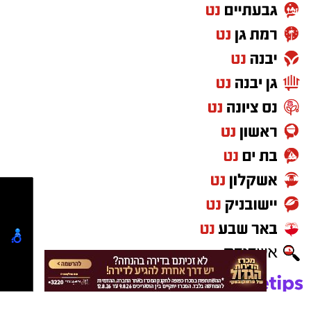
במאגרי משרד הבריאות, מסומן כמכיל
חומצה
גליאוקסילית
– רכיב האסור לשימוש בתכשירים
להחלקת שיער בישראל.
במשרד הבריאות מסבירים כי קיים קשר סיבתי בין
שימוש במוצרי החלקת שיער המכילים חומצה
גליאוקסילית לבין תופעות לוואי חמורות, ובהן
מקרים של
כשל כלייתי
שדווחו למשרד.
עוד נמסר כי בבדיקה שערכה המחלקה לתמרוקים
מול היצרן הרשום במאגר, חברת "תלתל", התברר
כי נמצאו בביקורת מוצרים הנושאים את השמות
Revival Riginol PRO
ו-
Revival Straight
, אך
לדבריה לא יוצרו על ידה. בעקבות זאת קיים חשש
באשר למקורם, להרכבם ולבטיחותם.
בנוסף, במוצרי החלקת שיער נוספים שנמצאו ללא